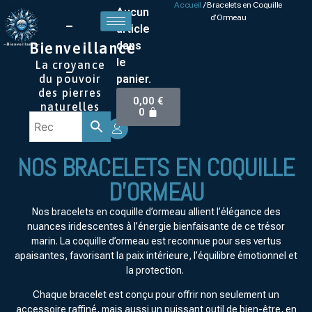
Accueil
/ Bracelets en Coquille
Aucun
d’Ormeau
–
article
dans
Bienveillance
le
La croyance
–
panier.
du pouvoir
des pierres
0,00
€
naturelles
0
NOS BRACELETS EN COQUILLE
D'ORMEAU
Nos bracelets en coquille d’ormeau allient l’élégance des
nuances iridescentes à l’énergie bienfaisante de ce trésor
marin. La coquille d’ormeau est reconnue pour ses vertus
apaisantes, favorisant la paix intérieure, l’équilibre émotionnel et
la protection.
Chaque bracelet est conçu pour offrir non seulement un
accessoire raffiné, mais aussi un puissant outil de bien-être, en