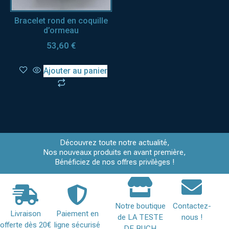
Bracelet rond en coquille
d’ormeau
53,60
€
Ajouter au panier
Découvrez toute notre actualité,
Nos nouveaux produits en avant première,
Bénéficiez de nos offres privilèges !
Notre boutique
Contactez-
Livraison
Paiement en
de LA TESTE
nous !
offerte dès 20€
ligne sécurisé
DE BUCH