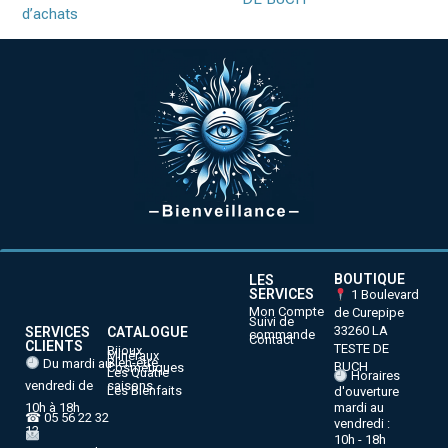
d’achats
BOUTIQUE
LES
SERVICES
1 Boulevard
Mon Compte
de Curepipe
Suivi de
33260 LA
SERVICES
CATALOGUE
commande
Contact
CLIENTS
TESTE DE
Bijoux
Minéraux
Bien-être
Du mardi au
BUCH
Cosmétiques
Les Quatre
Horaires
vendredi de
saisons
Les Bienfaits
d'ouverture
10h à 18h
mardi au
☎ 05 56 22 32
vendredi :
12
10h - 18h