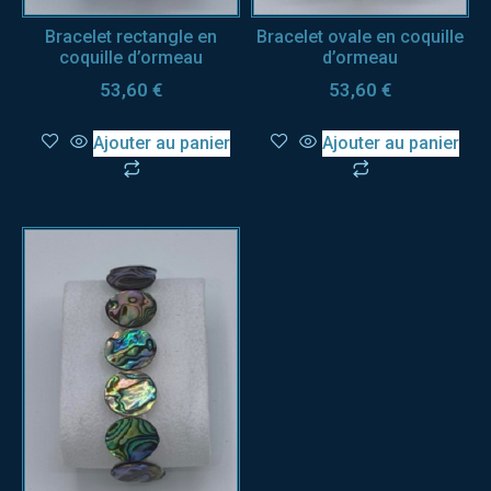
Bracelet rectangle en
Bracelet ovale en coquille
coquille d’ormeau
d’ormeau
53,60
€
53,60
€
Ajouter au panier
Ajouter au panier