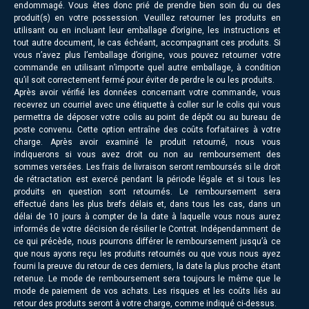
endommagé. Vous êtes donc prié de prendre bien soin du ou des
produit(s) en votre possession. Veuillez retourner les produits en
utilisant ou en incluant leur emballage d’origine, les instructions et
tout autre document, le cas échéant, accompagnant ces produits. Si
vous n’avez plus l’emballage d’origine, vous pouvez retourner votre
commande en utilisant n’importe quel autre emballage, à condition
qu’il soit correctement fermé pour éviter de perdre le ou les produits.
Après avoir vérifié les données concernant votre commande, vous
recevrez un courriel avec une étiquette à coller sur le colis qui vous
permettra de déposer votre colis au point de dépôt ou au bureau de
poste convenu. Cette option entraîne des coûts forfaitaires à votre
charge. Après avoir examiné le produit retourné, nous vous
indiquerons si vous avez droit ou non au remboursement des
sommes versées. Les frais de livraison seront remboursés si le droit
de rétractation est exercé pendant la période légale et si tous les
produits en question sont retournés. Le remboursement sera
effectué dans les plus brefs délais et, dans tous les cas, dans un
délai de 10 jours à compter de la date à laquelle vous nous aurez
informés de votre décision de résilier le Contrat. Indépendamment de
ce qui précède, nous pourrons différer le remboursement jusqu’à ce
que nous ayons reçu les produits retournés ou que vous nous ayez
fourni la preuve du retour de ces derniers, la date la plus proche étant
retenue. Le mode de remboursement sera toujours le même que le
mode de paiement de vos achats. Les risques et les coûts liés au
retour des produits seront à votre charge, comme indiqué ci-dessus.