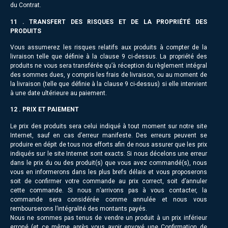
du Contrat.
11 . TRANSFERT DES RISQUES ET DE LA PROPRIÉTÉ DES
PRODUITS
Vous assumerez les risques relatifs aux produits à compter de la
livraison telle que définie à la clause 9 ci-dessus. La propriété des
produits ne vous sera transférée qu’à réception du règlement intégral
des sommes dues, y compris les frais de livraison, ou au moment de
la livraison (telle que définie à la clause 9 ci-dessus) si elle intervient
à une date ultérieure au paiement.
12 . PRIX ET PAIEMENT
Le prix des produits sera celui indiqué à tout moment sur notre site
Internet, sauf en cas d’erreur manifeste. Des erreurs peuvent se
produire en dépit de tous nos efforts afin de nous assurer que les prix
indiqués sur le site Internet sont exacts. Si nous décelons une erreur
dans le prix du ou des produit(s) que vous avez commandé(s), nous
vous en informerons dans les plus brefs délais et vous proposerons
soit de confirmer votre commande au prix correct, soit d’annuler
cette commande. Si nous n’arrivons pas à vous contacter, la
commande sera considérée comme annulée et nous vous
rembourserons l’intégralité des montants payés.
Nous ne sommes pas tenus de vendre un produit à un prix inférieur
erroné (et ce même après vous avoir envoyé une Confirmation de