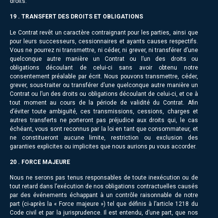
droits.
19 . TRANSFERT DES DROITS ET OBLIGATIONS
Le Contrat revêt un caractère contraignant pour les parties, ainsi que
pour leurs successeurs, cessionnaires et ayants causes respectifs.
Vous ne pourrez ni transmettre, ni céder, ni grever, ni transférer d’une
quelconque autre manière un Contrat ou l’un des droits ou
obligations découlant de celui-ci sans avoir obtenu notre
consentement préalable par écrit. Nous pouvons transmettre, céder,
grever, sous-traiter ou transférer d’une quelconque autre manière un
Contrat ou l’un des droits ou obligations découlant de celui-ci, et ce à
tout moment au cours de la période de validité du Contrat. Afin
d’éviter toute ambiguïté, ces transmissions, cessions, charges et
autres transferts ne porteront pas préjudice aux droits qui, le cas
échéant, vous sont reconnus par la loi en tant que consommateur, et
ne constitueront aucune limite, restriction ou exclusion des
garanties explicites ou implicites que nous aurions pu vous accorder.
20 . FORCE MAJEURE
Nous ne serons pas tenus responsables de toute inexécution ou de
tout retard dans l’exécution de nos obligations contractuelles causés
par des événements échappant à un contrôle raisonnable de notre
part (ci-après la « Force majeure ») tel que définis à l’article 1218 du
Code civil et par la jurisprudence. Il est entendu, d’une part, que nos