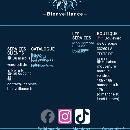
BOUTIQUE
LES
SERVICES
1 Boulevard
Mon Compte
de Curepipe
Suivi de
33260 LA
SERVICES
CATALOGUE
commande
Contact
CLIENTS
TESTE DE
Bijoux
Minéraux
Bien-être
Du mardi au
BUCH
Cosmétiques
Les Quatre
Horaires
vendredi de
saisons
Les Bienfaits
d'ouverture
10h à 18h
mardi au
☎ 05 56 22 32
vendredi :
12
10h - 18h
contact@cabinet-
samedi : 10h -
bienveillance.fr
17h
(dimanche et
lundi fermés)
Politique de
Mentions
Copyright @