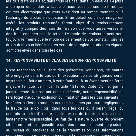
les plus brefs délais et, dans tous les cas, dans un délai de 14 jours
à compter de la date à laquelle nous vous aurons confirmé par
courrier électronique que vous avez droit au remboursement ou à
l’échange du produit en question. Si un défaut ou un dommage est
avéré, les produits retournés feront l’objet d’un remboursement
intégral, y compris des frais de livraison que vous aurez versés et
des frais engagés pour le retour. Le mode de remboursement sera
toujours le même que le mode de paiement de vos achats. Tous les
droits dont vous bénéficiez en vertu de la réglementation en vigueur
sont préservés dans tous les cas.
14 . RESPONSABILITÉ ET CLAUSES DE NON-RESPONSABILITÉ
Notre responsabilité, au titre des présentes Conditions, ne saurait
être engagée dans le cas où l’inexécution de nos obligations serait
imputable au fait d’un tiers, à votre faute ou à un évènement de force
majeure tel que défini par l’article 1218 du Code Civil et par la
jurisprudence. Nonobstant ce qui précède, notre responsabilité ne
fera l’objet d’aucune exclusion ou limitation dans les cas suivants : i.
le décès ou les dommages corporels causés par notre négligence ;
la fraude ou le dol ; ou dans tous les cas où il serait illégal ou
contraire à la loi d’exclure, de limiter, ou de tenter d’exclure ou de
limiter notre responsabilité. Du fait de la nature ouverte du présent
site Internet et de la possibilité que des erreurs puissent se produire
au niveau du stockage et de la transmission des informations
numériques, nous ne garantissons ni la précision ni la sécurité des