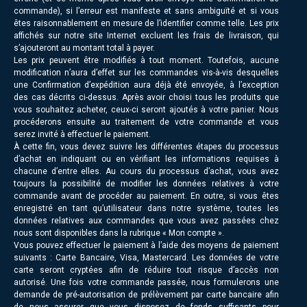
commande), si l’erreur est manifeste et sans ambiguïté et si vous
êtes raisonnablement en mesure de l’identifier comme telle. Les prix
affichés sur notre site Internet excluent les frais de livraison, qui
s’ajouteront au montant total à payer.
Les prix peuvent être modifiés à tout moment. Toutefois, aucune
modification n’aura d’effet sur les commandes vis-à-vis desquelles
une Confirmation d’expédition aura déjà été envoyée, à l’exception
des cas décrits ci-dessus. Après avoir choisi tous les produits que
vous souhaitez acheter, ceux-ci seront ajoutés à votre panier. Nous
procéderons ensuite au traitement de votre commande et vous
serez invité à effectuer le paiement.
À cette fin, vous devez suivre les différentes étapes du processus
d’achat en indiquant ou en vérifiant les informations requises à
chacune d’entre elles. Au cours du processus d’achat, vous avez
toujours la possibilité de modifier les données relatives à votre
commande avant de procéder au paiement. En outre, si vous êtes
enregistré en tant qu’utilisateur dans notre système, toutes les
données relatives aux commandes que vous avez passées chez
nous sont disponibles dans la rubrique « Mon compte ».
Vous pouvez effectuer le paiement à l’aide des moyens de paiement
suivants : Carte Bancaire, Visa, Mastercard. Les données de votre
carte seront cryptées afin de réduire tout risque d’accès non
autorisé. Une fois votre commande passée, nous formulerons une
demande de pré-autorisation de prélèvement par carte bancaire afin
de nous assurer que vous disposez de fonds suffisants pour