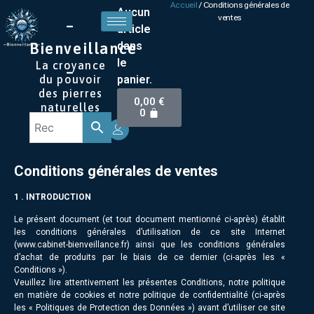
Accueil
/ Conditions générales de
Aucun
ventes
–
article
dans
Bienveillance
le
La croyance
–
panier.
du pouvoir
des pierres
0,00
€
naturelles
0
Conditions générales de ventes
1 . INTRODUCTION
Le présent document (et tout document mentionné ci-après) établit
les conditions générales d’utilisation de ce site Internet
(www.cabinet-bienveillance.fr) ainsi que les conditions générales
d’achat de produits par le biais de ce dernier (ci-après les «
Conditions »).
Veuillez lire attentivement les présentes Conditions, notre politique
en matière de cookies et notre politique de confidentialité (ci-après
les « Politiques de Protection des Données ») avant d’utiliser ce site