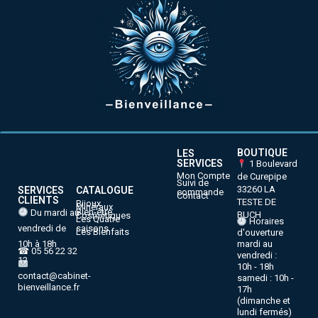
BOUTIQUE
LES
SERVICES
1 Boulevard
Mon Compte
de Curepipe
Suivi de
33260 LA
SERVICES
CATALOGUE
commande
Contact
CLIENTS
TESTE DE
Bijoux
Minéraux
Bien-être
Du mardi au
BUCH
Cosmétiques
Les Quatre
Horaires
vendredi de
saisons
Les Bienfaits
d'ouverture
10h à 18h
mardi au
☎ 05 56 22 32
vendredi :
12
10h - 18h
contact@cabinet-
samedi : 10h -
bienveillance.fr
17h
(dimanche et
lundi fermés)