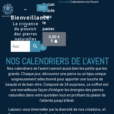
Accueil
/ Calendriers de l’Avent
Aucun
–
article
dans
Bienveillance
le
La croyance
–
panier.
du pouvoir
des pierres
0,00
€
naturelles
0
NOS CALENDRIERS DE L'AVENT
Nos calendriers de l’avent raviront aussi bien les petits que les
grands. Chaque jour, découvrez une pierre ou un bijou unique
soigneusement sélectionné pour apporter une touche de
beauté et de bien-être. Composé de 24 surprises, ce coffret est
une merveilleuse façon d’intégrer les énergies des pierres
naturelles dans votre quotidien tout en profitant du plaisir de
l’attente jusqu’à Noël.
Laissez-vous émerveiller par la diversité de nos créations, et