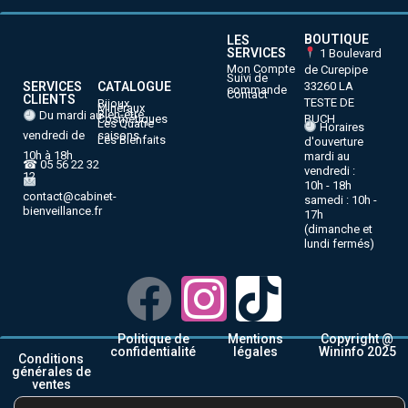
BOUTIQUE
LES
SERVICES
1 Boulevard
Mon Compte
de Curepipe
Suivi de
33260 LA
SERVICES
CATALOGUE
commande
Contact
CLIENTS
TESTE DE
Bijoux
Minéraux
Bien-être
Du mardi au
BUCH
Cosmétiques
Les Quatre
Horaires
vendredi de
saisons
Les Bienfaits
d'ouverture
10h à 18h
mardi au
☎ 05 56 22 32
vendredi :
12
10h - 18h
contact@cabinet-
samedi : 10h -
bienveillance.fr
17h
(dimanche et
lundi fermés)
Politique de
Mentions
Copyright @
confidentialité
légales
Wininfo 2025
Conditions
générales de
ventes