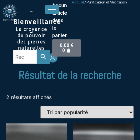
Accueil
/ Purification et Méditation
Aucun
–
article
dans
Bienveillance
le
La croyance
–
panier.
du pouvoir
des pierres
0,00
€
naturelles
0
Résultat de la recherche
2 résultats affichés