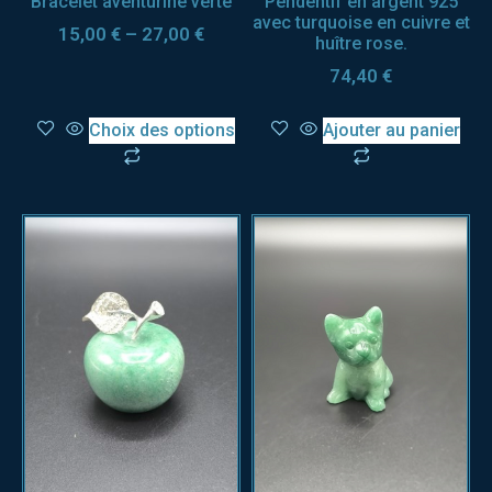
Bracelet aventurine verte
Pendentif en argent 925
avec turquoise en cuivre et
15,00
€
–
27,00
€
huître rose.
74,40
€
Choix des options
Ajouter au panier