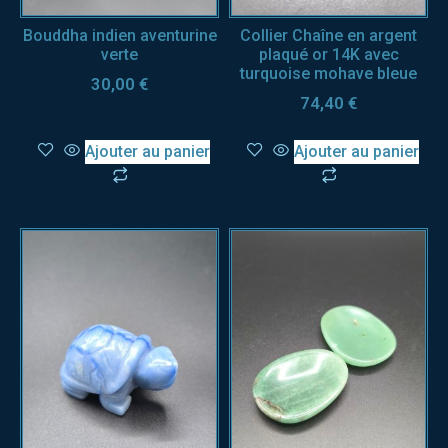
Bouddha indien aventurine
Collier Chaîne en argent
verte
plaqué or 14K avec
turquoise mohave bleue
30,00
€
74,40
€
Ajouter au panier
Ajouter au panier