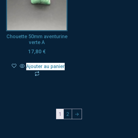
Chouette 50mm aventurine
verte A
17,80
€
Ajouter au panier
1
2
→