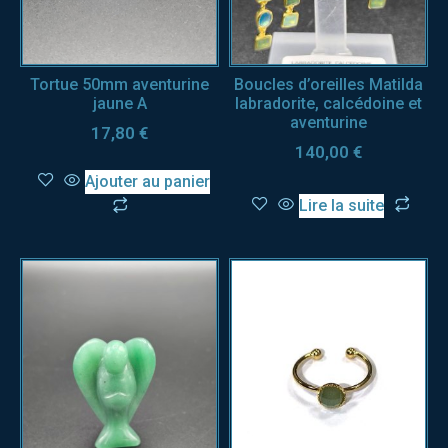
Tortue 50mm aventurine
Boucles d’oreilles Matilda
jaune A
labradorite, calcédoine et
aventurine
17,80
€
140,00
€
Ajouter au panier
Lire la suite