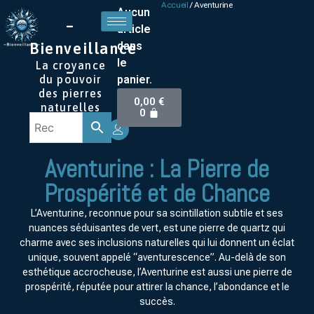
Accueil
/ Aventurine
Aucun
–
article
dans
Bienveillance
le
La croyance
–
panier.
du pouvoir
des pierres
0,00
€
naturelles
0
Aventurine : La Pierre de
Prospérité et de Chance
L’Aventurine, reconnue pour sa scintillation subtile et ses
nuances séduisantes de vert, est une pierre de quartz qui
charme avec ses inclusions naturelles qui lui donnent un éclat
unique, souvent appelé “aventurescence”. Au-delà de son
esthétique accrocheuse, l’Aventurine est aussi une pierre de
prospérité, réputée pour attirer la chance, l’abondance et le
succès.