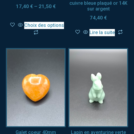
cuivre bleue plaqué or 14K
17,40
€
–
21,50
€
sur argent
74,40
€
Choix des options
Lire la suite
Galet coeur 40mm
Lapin en aventurine verte