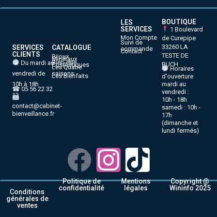
BOUTIQUE
LES
SERVICES
1 Boulevard
Mon Compte
de Curepipe
Suivi de
33260 LA
SERVICES
CATALOGUE
commande
Contact
CLIENTS
TESTE DE
Bijoux
Minéraux
Bien-être
Du mardi au
BUCH
Cosmétiques
Les Quatre
Horaires
vendredi de
saisons
Les Bienfaits
d'ouverture
10h à 18h
mardi au
☎ 05 56 22 32
vendredi :
12
10h - 18h
contact@cabinet-
samedi : 10h -
bienveillance.fr
17h
(dimanche et
lundi fermés)
Politique de
Mentions
Copyright @
confidentialité
légales
Wininfo 2025
Conditions
générales de
ventes