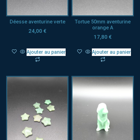
Déesse aventurine verte
Tortue 50mm aventurine
orange A
24,00
€
17,80
€
Ajouter au panier
Ajouter au panier