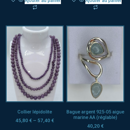
Ajouter au panier
Ajouter au panier
Collier lépidolite
Bague argent 925-05 aigue
marine AA (réglable)
45,80
€
–
57,40
€
40,20
€