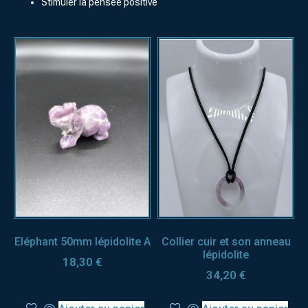
Stimuler la pensée positive
Eléphant 50mm lépidolite A
Collier cuir et son anneau
lépidolite
18,30
€
34,20
€