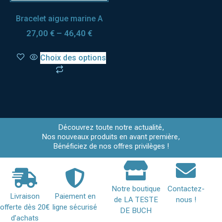
Bracelet aigue marine A
27,00
€
–
46,40
€
Choix des options
Découvrez toute notre actualité,
Nos nouveaux produits en avant première,
Bénéficiez de nos offres privilèges !
Notre boutique
Contactez-
Livraison
Paiement en
de LA TESTE
nous !
offerte dès 20€
ligne sécurisé
DE BUCH
d’achats