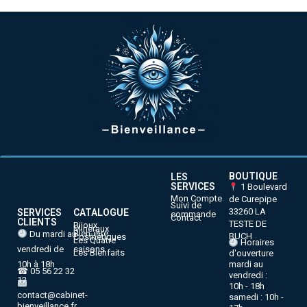
BOUTIQUE
LES
SERVICES
1 Boulevard
Mon Compte
de Curepipe
Suivi de
33260 LA
SERVICES
CATALOGUE
commande
Contact
CLIENTS
TESTE DE
Bijoux
Minéraux
Bien-être
Du mardi au
BUCH
Cosmétiques
Les Quatre
Horaires
vendredi de
saisons
Les Bienfaits
d'ouverture
10h à 18h
mardi au
☎ 05 56 22 32
vendredi :
12
10h - 18h
contact@cabinet-
samedi : 10h -
bienveillance.fr