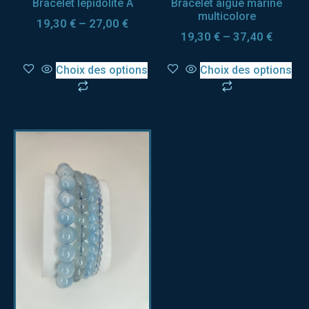
Bracelet lépidolite A
Bracelet aigue marine
multicolore
19,30
€
–
27,00
€
19,30
€
–
37,40
€
Choix des options
Choix des options