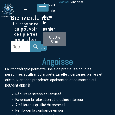
Accueil
/ Angoisse
Aucun
–
article
dans
Bienveillance
le
La croyance
–
panier.
du pouvoir
des pierres
0,00
€
naturelles
0
Angoisse
La lithothérapie peut être une aide précieuse pour les
personnes souffrant d’anxiété. En effet, certaines pierres et
cristaux ont des propriétés apaisantes et calmantes qui
peuvent aider à :
Réduire le stress et l’anxiété
Favoriser la relaxation et le calme intérieur
Améliorer la qualité du sommeil
Renforcer la confiance en soi