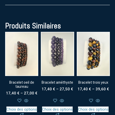
Produits Similaires
Bracelet oeil de
Bracelet améthyste
Bracelet trois yeux
taureau
17,40
€
–
27,50
€
17,40
€
–
39,60
€
17,40
€
–
27,00
€
Choix des options
Choix des options
Choix des options