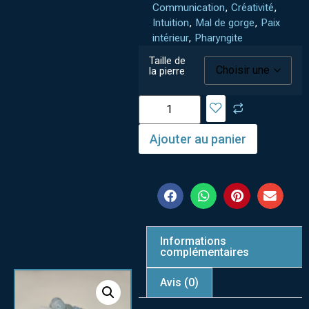
Communication
,
Créativité
,
Intuition
,
Mal de gorge
,
Paix
intérieur
,
Pharyngite
Taille de
la pierre
Ajouter au panier
Informations
complémentaires
Avis (0)