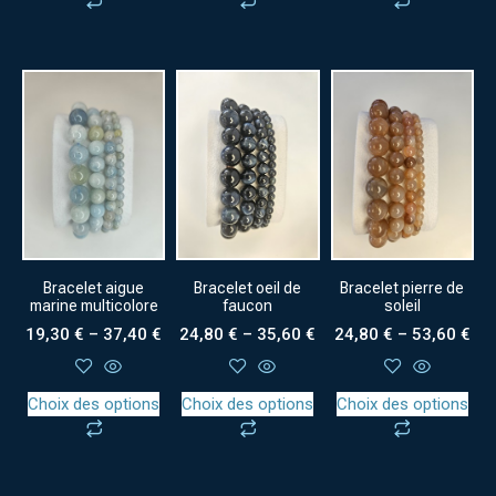
Bracelet aigue
Bracelet oeil de
Bracelet pierre de
marine multicolore
faucon
soleil
19,30
€
–
37,40
€
24,80
€
–
35,60
€
24,80
€
–
53,60
€
Choix des options
Choix des options
Choix des options