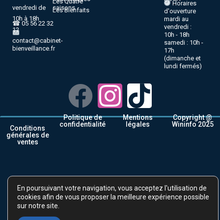
Les Quatre
Horaires
vendredi de
saisons
Les Bienfaits
d'ouverture
10h à 18h
mardi au
☎ 05 56 22 32
vendredi :
12
10h - 18h
contact@cabinet-
samedi : 10h -
bienveillance.fr
17h
(dimanche et
lundi fermés)
Politique de
Mentions
Copyright @
confidentialité
légales
Wininfo 2025
Conditions
générales de
ventes
En poursuivant votre navigation, vous acceptez l'utilisation de
cookies afin de vous proposer la meilleure expérience possible
sur notre site.