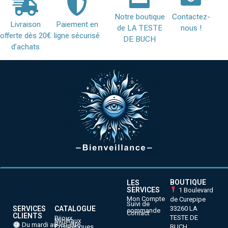
Notre boutique
Contactez-
Livraison
Paiement en
de LA TESTE
nous !
offerte dès 20€
ligne sécurisé
DE BUCH
d’achats
BOUTIQUE
LES
SERVICES
1 Boulevard
Mon Compte
de Curepipe
Suivi de
33260 LA
SERVICES
CATALOGUE
commande
Contact
CLIENTS
TESTE DE
Bijoux
Minéraux
Bien-être
Du mardi au
BUCH
Cosmétiques