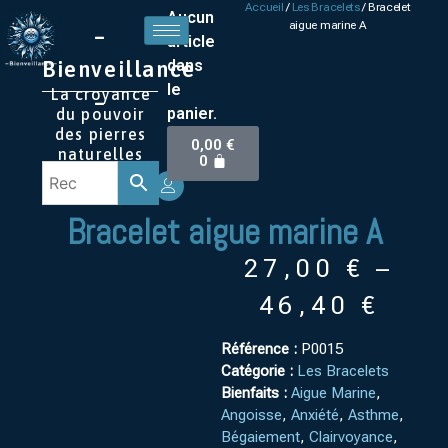
Accueil
/
Les Bracelets
/ Bracelet
Aucun
aigue marine A
–
article
Bienveillance
dans
le
La croyance
–
panier.
du pouvoir
des pierres
0,00
€
naturelles
0
Bracelet aigue marine A
27,00
€
–
46,40
€
Référence :
P0015
Catégorie :
Les Bracelets
Bienfaits :
Aigue Marine
,
Angoisse
,
Anxiété
,
Asthme
,
Bégaiement
,
Clairvoyance
,