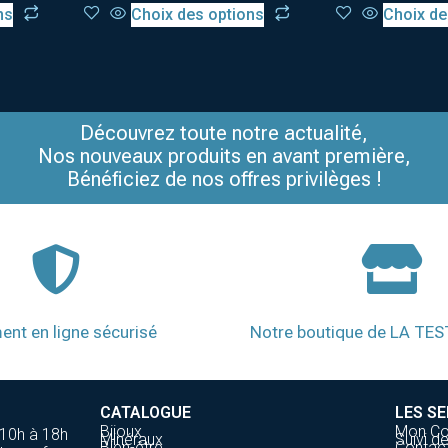
ns
Choix des options
Choix de
Découvrez toute notre actualité,
Nos nouveaux produits en avant première,
Bénéficiez de nos offres privilèges !
ent en ligne sécurisé
Notre boutique de LA TE
CATALOGUE
LES SE
Bijoux
Mon C
 10h à 18h
Minéraux
Suivi 
Bien-être
Contac