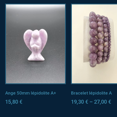
Ange 50mm lépidolite A+
Bracelet lépidolite A
15,80
€
19,30
€
–
27,00
€