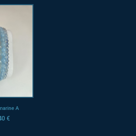
marine A
40
€