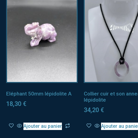
Eléphant 50mm lépidolite A
Collier cuir et son ann
lépidolite
18,30
€
34,20
€
Ajouter au panier
Ajouter au panie