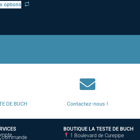
s options
STE DE BUCH
Contactez-nous !
RVICES
BOUTIQUE LA TESTE DE BUCH
ompte
1 Boulevard de Curepipe
de commande
t