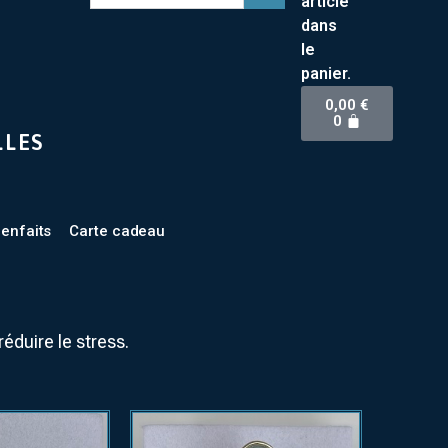
article
dans
le
panier.
0,00
€
0
LLES
ienfaits
Carte cadeau
réduire le stress.