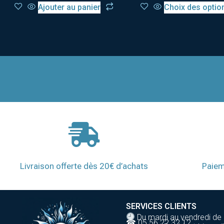
Ajouter au panier
Choix des optio
Livraison offerte dès 20€ d’achats
Paiem
SERVICES CLIENTS
Du mardi au vendredi de
☎ 05 56 22 32 12