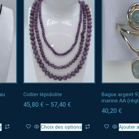
eau
Collier lépidolite
Bague argent 9
marine AA (régl
45,80
€
–
57,40
€
40,20
€
r
Choix des options
Ajouter 