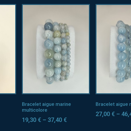
Bracelet aigue marine
Bracelet aigue 
multicolore
27,00
€
–
46,
19,30
€
–
37,40
€