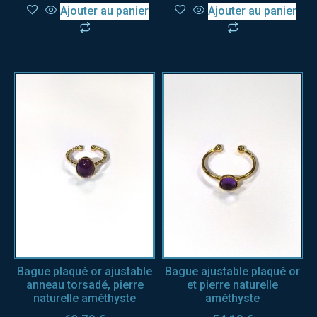
Ajouter au panier
Ajouter au panier
Bague plaqué or ajustable
Bague ajustable plaqué or
anneau torsadé, pierre
et pierre naturelle
naturelle améthyste
améthyste