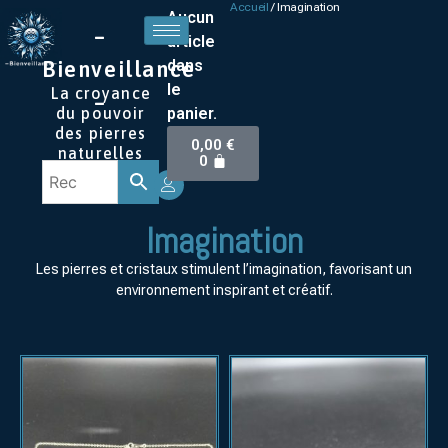
Accueil
/ Imagination
Aucun
–
article
dans
Bienveillance
le
La croyance
–
panier.
du pouvoir
des pierres
0,00
€
naturelles
0
Imagination
Les pierres et cristaux stimulent l’imagination, favorisant un
environnement inspirant et créatif.