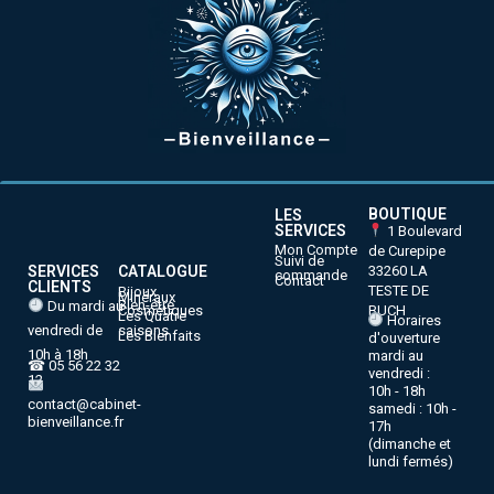
BOUTIQUE
LES
SERVICES
1 Boulevard
Mon Compte
de Curepipe
Suivi de
33260 LA
SERVICES
CATALOGUE
commande
Contact
CLIENTS
TESTE DE
Bijoux
Minéraux
Bien-être
Du mardi au
BUCH
Cosmétiques
Les Quatre
Horaires
vendredi de
saisons
Les Bienfaits
d'ouverture
10h à 18h
mardi au
☎ 05 56 22 32
vendredi :
12
10h - 18h
contact@cabinet-
samedi : 10h -
bienveillance.fr
17h
(dimanche et
lundi fermés)