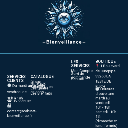
BOUTIQUE
LES
SERVICES
1 Boulevard
Mon Compte
de Curepipe
Suivi de
33260 LA
SERVICES
CATALOGUE
commande
Contact
CLIENTS
TESTE DE
Bijoux
Minéraux
Bien-être
Du mardi au
BUCH
Cosmétiques
Les Quatre
Horaires
vendredi de
saisons
Les Bienfaits
d'ouverture
10h à 18h
mardi au
☎ 05 56 22 32
vendredi :
12
10h - 18h
contact@cabinet-
samedi : 10h -
bienveillance.fr
17h
(dimanche et
lundi fermés)