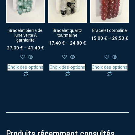
Bracelet pierre de
Bracelet quartz
Bracelet cornaline
lune verte A
tourmaline
15,00
€
–
29,50
€
garnierite
17,40
€
–
24,80
€
27,00
€
–
41,40
€
Choix des options
Choix des options
Choix des options
Produits récemment consultés