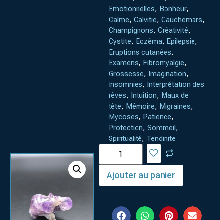
Emotionnelles
,
Bonheur
,
Calme
,
Calvitie
,
Cauchemars
,
Champignons
,
Créativité
,
Cystite
,
Eczéma
,
Epilepsie
,
Eruptions cutanées
,
Examens
,
Fibromyalgie
,
Grossesse
,
Imagination
,
Insomnies
,
Interprétation des
rêves
,
Intuition
,
Maux de
tête
,
Mémoire
,
Migraines
,
Mycoses
,
Patience
,
Protection
,
Sommeil
,
Spiritualité
,
Tendinite
Ajouter au panier