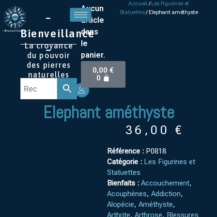
Accueil
/
Les Figurines et
Aucun
Statuettes
/ Elephant améthyste
–
article
Bienveillance
dans
le
La croyance
–
panier.
du pouvoir
des pierres
0,00
€
naturelles
0
Elephant améthyste
36,00
€
Référence :
P0818
Catégorie :
Les Figurines et
Statuettes
Bienfaits :
Accouchement
,
Acouphènes
,
Addiction
,
Alopécie
,
Améthyste
,
Arthrite
,
Arthrose
,
Blessures