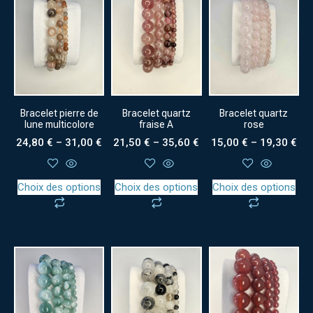
Bracelet quartz
Bracelet pierre de
Bracelet quartz
rose
lune multicolore
fraise A
15,00
€
–
19,30
€
24,80
€
–
31,00
€
21,50
€
–
35,60
€
Choix des options
Choix des options
Choix des options