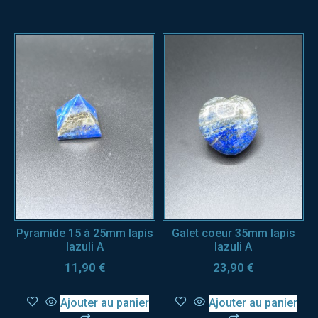
Pyramide 15 à 25mm lapis
Galet coeur 35mm lapis
lazuli A
lazuli A
11,90
€
23,90
€
Ajouter au panier
Ajouter au panier