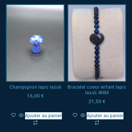
Champignon lapis lazuli
Bracelet coeur enfant lapis
lazuli 4MM
16,00
€
21,50
€
Ajouter au panier
Ajouter au panier