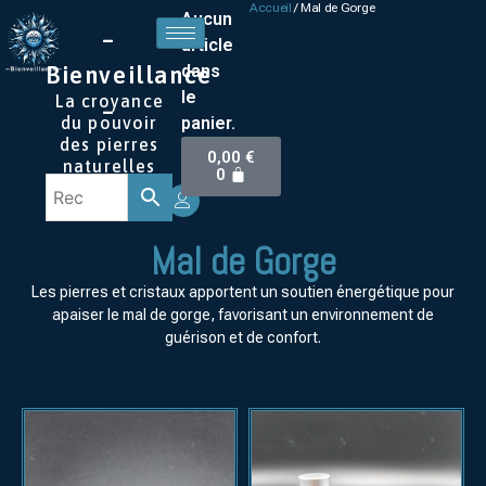
Accueil
/ Mal de Gorge
Aucun
–
article
dans
Bienveillance
le
La croyance
–
panier.
du pouvoir
des pierres
0,00
€
naturelles
0
Mal de Gorge
Les pierres et cristaux apportent un soutien énergétique pour
apaiser le mal de gorge, favorisant un environnement de
guérison et de confort.