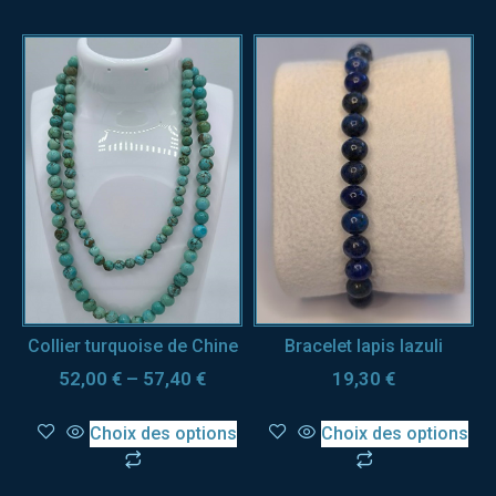
Collier turquoise de Chine
Bracelet lapis lazuli
52,00
€
–
57,40
€
19,30
€
Choix des options
Choix des options