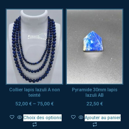
Collier lapis lazuli A non
Pyramide 30mm lapis
teinté
lazuli AB
52,00
€
–
75,00
€
22,50
€
Choix des options
Ajouter au panier