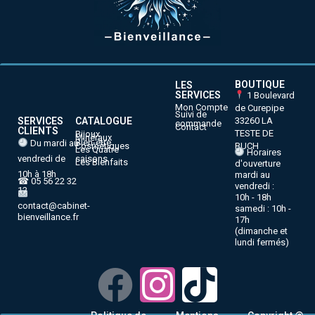
BOUTIQUE
LES
SERVICES
1 Boulevard
Mon Compte
de Curepipe
Suivi de
33260 LA
SERVICES
CATALOGUE
commande
Contact
CLIENTS
TESTE DE
Bijoux
Minéraux
Bien-être
Du mardi au
BUCH
Cosmétiques
Les Quatre
Horaires
vendredi de
saisons
Les Bienfaits
d'ouverture
10h à 18h
mardi au
☎ 05 56 22 32
vendredi :
12
10h - 18h
contact@cabinet-
samedi : 10h -
bienveillance.fr
17h
(dimanche et
lundi fermés)