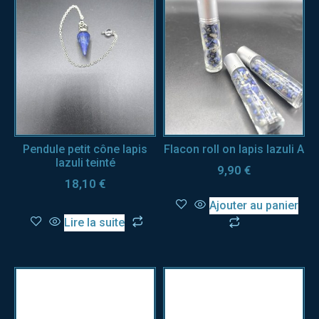
Pendule petit cône lapis
Flacon roll on lapis lazuli A
lazuli teinté
9,90
€
18,10
€
Ajouter au panier
Lire la suite