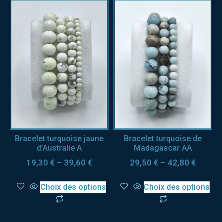
Bracelet turquoise jaune
Bracelet turquoise de
d’Australie A
Madagascar AA
19,30
€
–
39,60
€
29,50
€
–
42,80
€
Choix des options
Choix des options