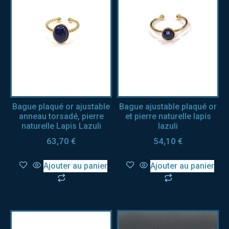
Bague plaqué or ajustable
Bague ajustable plaqué or
anneau torsadé, pierre
et pierre naturelle lapis
naturelle Lapis Lazuli
lazuli
63,70
€
54,10
€
Ajouter au panier
Ajouter au panier