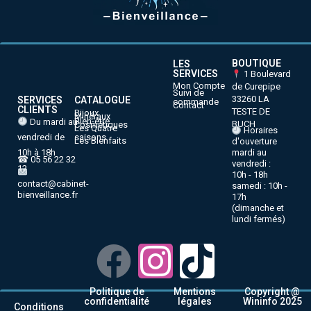
BOUTIQUE
LES
SERVICES
1 Boulevard
Mon Compte
de Curepipe
Suivi de
33260 LA
SERVICES
CATALOGUE
commande
Contact
CLIENTS
TESTE DE
Bijoux
Minéraux
Bien-être
Du mardi au
BUCH
Cosmétiques
Les Quatre
Horaires
vendredi de
saisons
Les Bienfaits
d'ouverture
10h à 18h
mardi au
☎ 05 56 22 32
vendredi :
12
10h - 18h
contact@cabinet-
samedi : 10h -
bienveillance.fr
17h
(dimanche et
lundi fermés)
Politique de
Mentions
Copyright @
confidentialité
légales
Wininfo 2025
Conditions