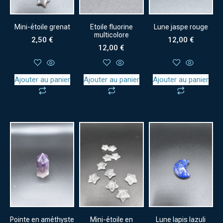
Mini-étoile grenat
Etoile fluorine
Lune jaspe rouge
multicolore
2,50
€
12,00
€
12,00
€
Ajouter au panier
Ajouter au panier
Ajouter au panier
Pointe en améthyste
Mini-étoile en
Lune lapis lazuli