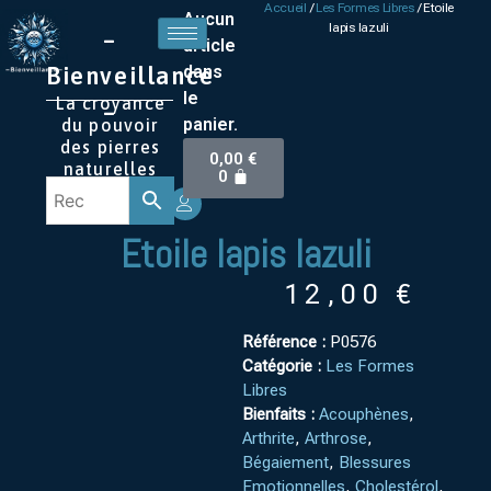
Accueil
/
Les Formes Libres
/ Etoile
Aucun
lapis lazuli
–
article
Bienveillance
dans
le
La croyance
–
panier.
du pouvoir
des pierres
0,00
€
naturelles
0
Etoile lapis lazuli
12,00
€
Référence :
P0576
Catégorie :
Les Formes
Libres
Bienfaits :
Acouphènes
,
Arthrite
,
Arthrose
,
Bégaiement
,
Blessures
Emotionnelles
,
Cholestérol
,