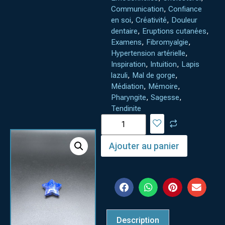
Communication
,
Confiance
en soi
,
Créativité
,
Douleur
dentaire
,
Eruptions cutanées
,
Examens
,
Fibromyalgie
,
Hypertension artérielle
,
Inspiration
,
Intuition
,
Lapis
lazuli
,
Mal de gorge
,
Médiation
,
Mémoire
,
Pharyngite
,
Sagesse
,
Tendinite
Ajouter au panier
Description