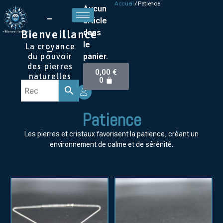
Accueil
/ Patience
Aucun
–
article
dans
Bienveillance
le
La croyance
–
panier.
du pouvoir
des pierres
0,00
€
naturelles
0
Patience
Les pierres et cristaux favorisent la patience, créant un
environnement de calme et de sérénité.