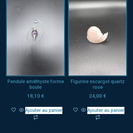
Pendule améthyste forme
Figurine escargot quartz
boule
rose
18,10
€
24,00
€
Ajouter au panier
Ajouter au panier