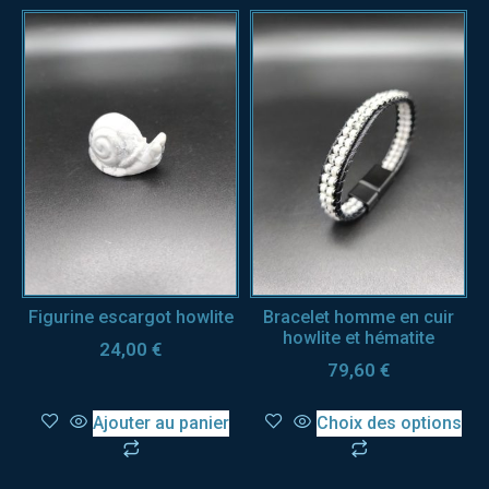
Figurine escargot howlite
Bracelet homme en cuir
howlite et hématite
24,00
€
79,60
€
Ajouter au panier
Choix des options