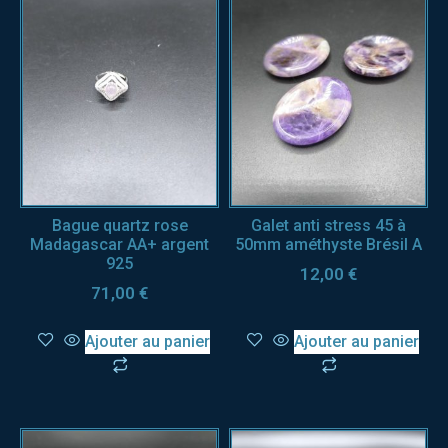
Bague quartz rose
Galet anti stress 45 à
Madagascar AA+ argent
50mm améthyste Brésil A
925
12,00
€
71,00
€
Ajouter au panier
Ajouter au panier