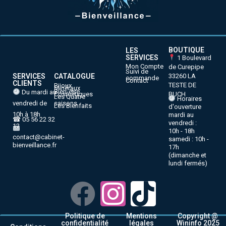
BOUTIQUE
LES
SERVICES
1 Boulevard
Mon Compte
de Curepipe
Suivi de
33260 LA
SERVICES
CATALOGUE
commande
Contact
CLIENTS
TESTE DE
Bijoux
Minéraux
Bien-être
Du mardi au
BUCH
Cosmétiques
Les Quatre
Horaires
vendredi de
saisons
Les Bienfaits
d'ouverture
10h à 18h
mardi au
☎ 05 56 22 32
vendredi :
12
10h - 18h
contact@cabinet-
samedi : 10h -
bienveillance.fr
17h
(dimanche et
lundi fermés)
Politique de
Mentions
Copyright @
confidentialité
légales
Wininfo 2025