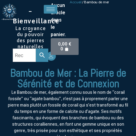
Accueil
/ Bambou de mer
Aucun
–
article
dans
Bienveillance
le
La croyance
–
panier.
du pouvoir
des pierres
0,00
€
naturelles
0
Bambou de Mer : La Pierre de
Sérénité et de Connexion
Le Bambou de mer, également connu sous le nom de “corail
fossile” ou “agate bambou”, n’est pas à proprement parler une
pierre mais plutôt un fossile de corail qui s’est transformé au fil
du temps en une forme de calcite ou d’agate. Ses motifs
fascinants, qui évoquent des branches de bambou ou des
structures coralliennes, en font une gemme unique en son
genre, très prisée pour son esthétique et ses propriétés