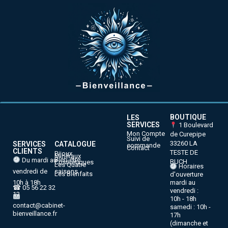
BOUTIQUE
LES
SERVICES
1 Boulevard
Mon Compte
de Curepipe
Suivi de
33260 LA
SERVICES
CATALOGUE
commande
Contact
CLIENTS
TESTE DE
Bijoux
Minéraux
Bien-être
Du mardi au
BUCH
Cosmétiques
Les Quatre
Horaires
vendredi de
saisons
Les Bienfaits
d'ouverture
10h à 18h
mardi au
☎ 05 56 22 32
vendredi :
12
10h - 18h
contact@cabinet-
samedi : 10h -
bienveillance.fr
17h
(dimanche et