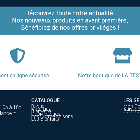
Découvrez toute notre actualité,
Nos nouveaux produits en avant première,
Bénéficiez de nos offres privilèges !
ent en ligne sécurisé
Notre boutique de LA TE
CATALOGUE
LES SE
Bijoux
Mon C
 10h à 18h
Minéraux
Suivi 
Bien-être
Contac
lance.fr
Cosmétiques
Les Quatre saisons
Les Bienfaits