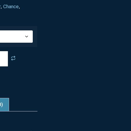
r
,
Chance
,
0)