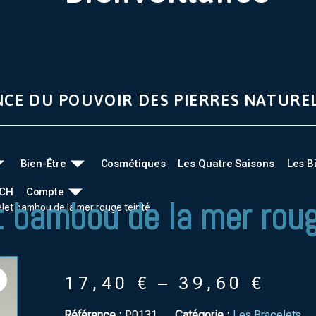
NCE DU POUVOIR DES PIERRES NATURE
Bien-Être
Cosmétiques
Les Quatre Saisons
Les B
UCH
Compte
t bambou de la mer roug
elet bambou de la mer rouge teinté
17,40
€
–
39,60
€
Référence :
P0131
Catégorie :
Les Bracelets