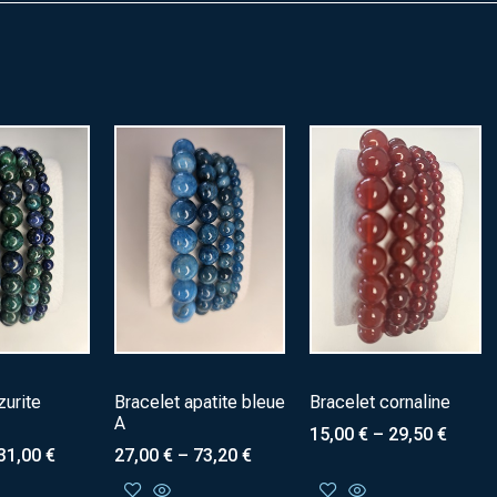
zurite
Bracelet apatite bleue
Bracelet cornaline
A
15,00
€
–
29,50
€
31,00
€
27,00
€
–
73,20
€