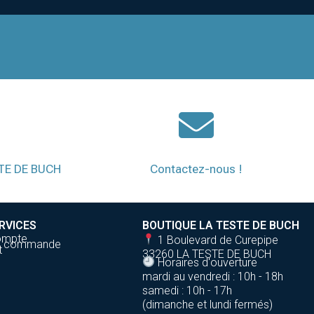
STE DE BUCH
Contactez-nous !
RVICES
BOUTIQUE LA TESTE DE BUCH
ompte
1 Boulevard de Curepipe
de commande
t
33260 LA TESTE DE BUCH
Horaires d'ouverture
mardi au vendredi : 10h - 18h
samedi : 10h - 17h
(dimanche et lundi fermés)