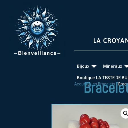
LA CROYA
Bijoux
Minéraux
Boutique LA TESTE DE B
Bracele
Accueil
/
Les Bracelets
/ Brac