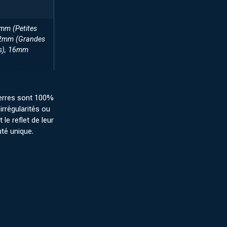
6mm (Petites
12mm (Grandes
es), 16mm
erres sont 100%
irrégularités ou
 le reflet de leur
uté unique.