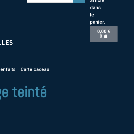
article
dans
le
panier.
0,00
€
0
LLES
ienfaits
Carte cadeau
e teinté