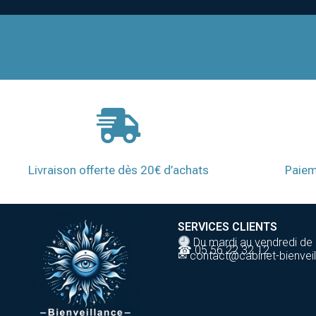
Livraison offerte dès 20€ d’achats
Paiem
SERVICES CLIENTS
Du mardi au vendredi de
☎ 05 56 22 32 12
✉ contact@cabinet-bienveil