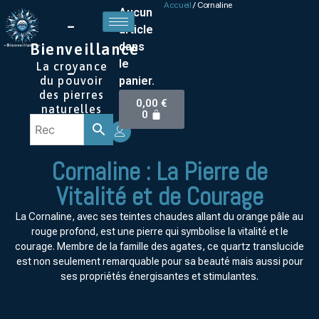
Accueil
/ Cornaline
Aucun
–
article
dans
Bienveillance
le
La croyance
–
panier.
du pouvoir
des pierres
0,00
€
naturelles
0
Cornaline : La Pierre de
Vitalité et de Courage
La Cornaline, avec ses teintes chaudes allant du orange pâle au
rouge profond, est une pierre qui symbolise la vitalité et le
courage. Membre de la famille des agates, ce quartz translucide
est non seulement remarquable pour sa beauté mais aussi pour
ses propriétés énergisantes et stimulantes.