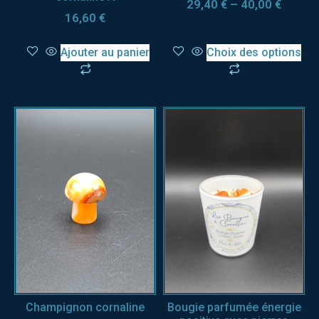
29,40
€
–
40,00
€
16,60
€
Ajouter au panier
Choix des options
Champignon cornaline
Bougie parfumée énergie