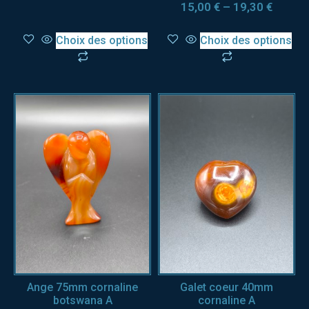
15,00
€
–
19,30
€
Choix des options
Choix des options
Ange 75mm cornaline
Galet coeur 40mm
botswana A
cornaline A