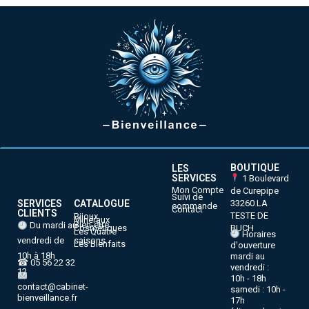
BOUTIQUE
LES
SERVICES
1 Boulevard
Mon Compte
de Curepipe
Suivi de
33260 LA
SERVICES
CATALOGUE
commande
Contact
CLIENTS
TESTE DE
Bijoux
Minéraux
Bien-être
Du mardi au
BUCH
Cosmétiques
Les Quatre
Horaires
vendredi de
saisons
Les Bienfaits
d'ouverture
10h à 18h
mardi au
☎ 05 56 22 32
vendredi :
12
10h - 18h
contact@cabinet-
samedi : 10h -
bienveillance.fr
17h