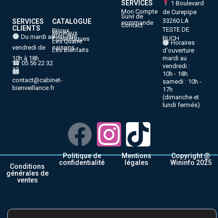
SERVICES
1 Boulevard
Mon Compte
de Curepipe
Suivi de
33260 LA
SERVICES
CATALOGUE
commande
Contact
CLIENTS
TESTE DE
Bijoux
Minéraux
Bien-être
Du mardi au
BUCH
Cosmétiques
Les Quatre
Horaires
vendredi de
saisons
Les Bienfaits
d'ouverture
10h à 18h
mardi au
☎ 05 56 22 32
vendredi :
12
10h - 18h
contact@cabinet-
samedi : 10h -
bienveillance.fr
17h
(dimanche et
lundi fermés)
Politique de
Mentions
Copyright @
confidentialité
légales
Wininfo 2025
Conditions
générales de
ventes