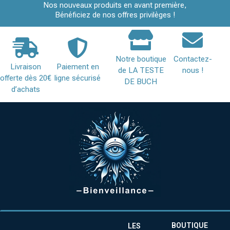
Nos nouveaux produits en avant première,
Bénéficiez de nos offres privilèges !
Notre boutique
Contactez-
Livraison
Paiement en
de LA TESTE
nous !
offerte dès 20€
ligne sécurisé
DE BUCH
d’achats
BOUTIQUE
LES