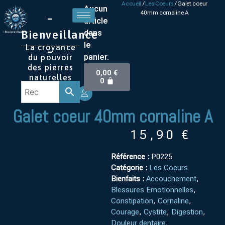
Accueil
/
Les Coeurs
/ Galet coeur
Aucun
40mm cornaline A
–
article
Bienveillance
dans
le
La croyance
–
panier.
du pouvoir
des pierres
0,00
€
naturelles
0
Galet coeur 40mm cornaline A
15,90
€
Référence :
P0225
Catégorie :
Les Coeurs
Bienfaits :
Accouchement
,
Blessures Emotionnelles
,
Constipation
,
Cornaline
,
Courage
,
Cystite
,
Digestion
,
Douleur dentaire
,