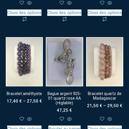
Choix des options
Choix des options
Choix des options
Bracelet améthyste
Bague argent 925-
Bracelet quartz de
01 quartz rose AA
Madagascar
17,40
€
–
27,50
€
(réglable)
21,50
€
–
29,50
€
47,25
€
Choix des options
Ajouter au panier
Choix des options