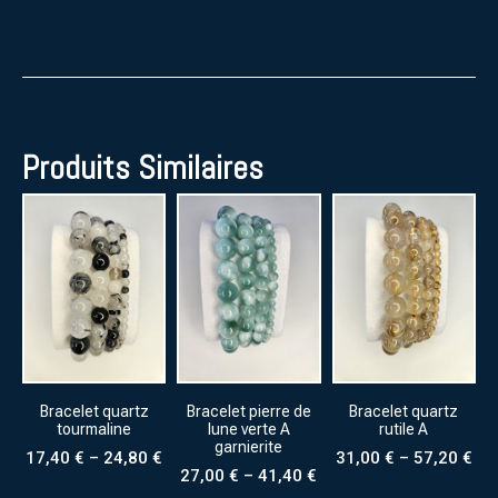
Produits Similaires
Bracelet quartz
Bracelet pierre de
Bracelet quartz
tourmaline
lune verte A
rutile A
garnierite
17,40
€
–
24,80
€
31,00
€
–
57,20
€
27,00
€
–
41,40
€