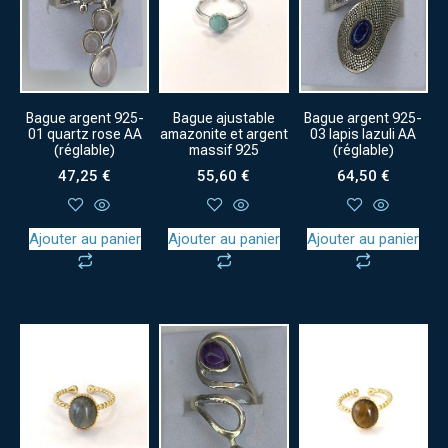
Bague argent 925-
Bague ajustable
Bague argent 925-
01 quartz rose AA
amazonite et argent
03 lapis lazuli AA
(réglable)
massif 925
(réglable)
47,25
€
55,60
€
64,50
€
Ajouter au panier
Ajouter au panier
Ajouter au panier