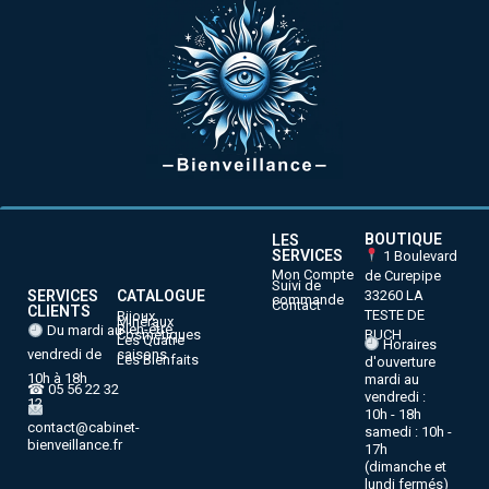
BOUTIQUE
LES
SERVICES
1 Boulevard
Mon Compte
de Curepipe
Suivi de
33260 LA
SERVICES
CATALOGUE
commande
Contact
CLIENTS
TESTE DE
Bijoux
Minéraux
Bien-être
Du mardi au
BUCH
Cosmétiques
Les Quatre
Horaires
vendredi de
saisons
Les Bienfaits
d'ouverture
10h à 18h
mardi au
☎ 05 56 22 32
vendredi :
12
10h - 18h
contact@cabinet-
samedi : 10h -
bienveillance.fr
17h
(dimanche et
lundi fermés)