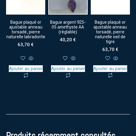
Bague plaqué or
Bague argent 925-
Bague plaqué or
ajustable anneau
05 amethyste AA
ajustable anneau
torsadé, pierre
(réglable)
torsadé, pierre
naturelle labradorite
naturelle oeil de
40,20
€
tigre
63,70
€
63,70
€
Ajouter au panier
Ajouter au panier
Ajouter au panier
Produits récemment consultés