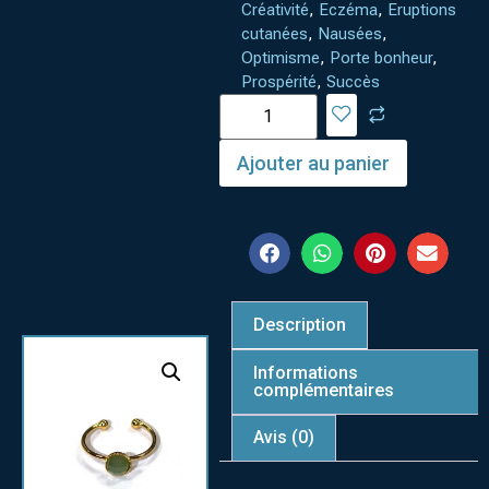
Créativité
,
Eczéma
,
Eruptions
cutanées
,
Nausées
,
Optimisme
,
Porte bonheur
,
Prospérité
,
Succès
Ajouter au panier
Description
Informations
complémentaires
Avis (0)