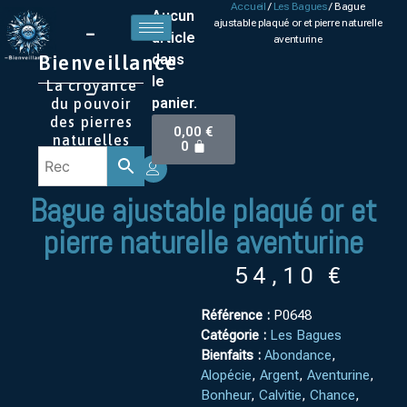
Accueil
/
Les Bagues
/ Bague
Aucun
ajustable plaqué or et pierre naturelle
–
article
aventurine
Bienveillance
dans
le
La croyance
–
panier.
du pouvoir
des pierres
0,00
€
naturelles
0
Bague ajustable plaqué or et
pierre naturelle aventurine
54,10
€
Référence :
P0648
Catégorie :
Les Bagues
Bienfaits :
Abondance
,
Alopécie
,
Argent
,
Aventurine
,
Bonheur
,
Calvitie
,
Chance
,