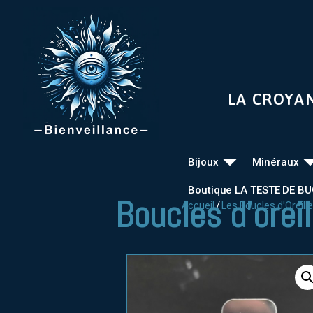
LA CROYA
Bijoux
Minéraux
Boutique LA TESTE DE B
Boucles d’orei
Accueil
/
Les Boucles d'Oreill