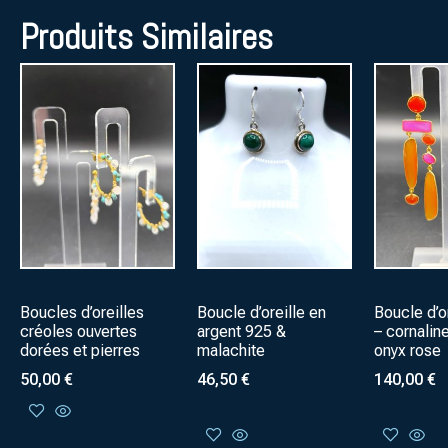
Produits Similaires
Boucles d’oreilles
Boucle d’oreille en
Boucle d’o
créoles ouvertes
argent 925 &
– cornalin
dorées et pierres
malachite
onyx rose
50,00
€
46,50
€
140,00
€