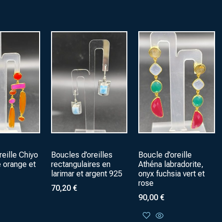
reille Chiyo
Boucles d’oreilles
Boucle d’oreille
e orange et
rectangulaires en
Athéna labradorite,
larimar et argent 925
onyx fuchsia vert et
rose
70,20
€
90,00
€