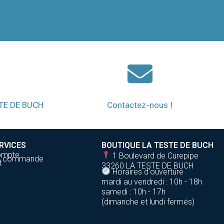
STE DE BUCH
Contactez-nous !
RVICES
BOUTIQUE LA TESTE DE BUCH
ompte
1 Boulevard de Curepipe
de commande
t
33260 LA TESTE DE BUCH
Horaires d'ouverture
mardi au vendredi : 10h - 18h
samedi : 10h - 17h
(dimanche et lundi fermés)