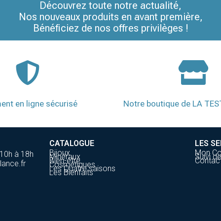
Découvrez toute notre actualité,
Nos nouveaux produits en avant première,
Bénéficiez de nos offres privilèges !
ent en ligne sécurisé
Notre boutique de LA TE
CATALOGUE
LES SE
Bijoux
Mon C
 10h à 18h
Minéraux
Suivi 
Bien-être
Contac
lance.fr
Cosmétiques
Les Quatre saisons
Les Bienfaits