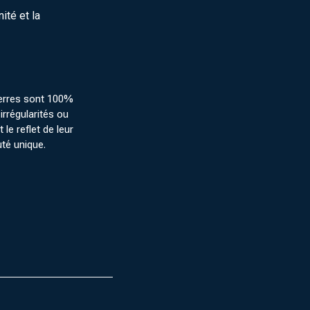
nité et la
erres sont 100%
irrégularités ou
 le reflet de leur
uté unique.