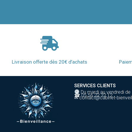
Livraison offerte dès 20€ d’achats
Paiem
SERVICES CLIENTS
Du mardi au vendredi de
☎ 05 56 22 32 12
✉ contact@cabinet-bienveil