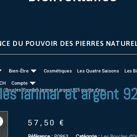
NCE DU POUVOIR DES PIERRES NATURE
Bien-Être
Cosmétiques
Les Quatre Saisons
Les B
UCH
Compte
lles larimar et argent 9
es
/ Boucles d’oreilles larimar et argent 925 goutte d’eau
57,50
€
Référence :
P0863
Catégorie :
Les Boucles d'Or