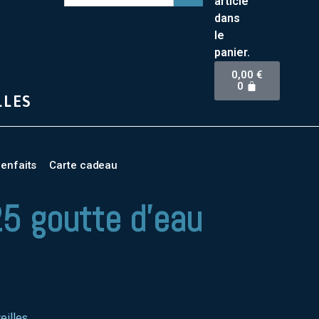
article
dans
le
panier.
0,00
€
0
LLES
ienfaits
Carte cadeau
25 goutte d’eau
eilles