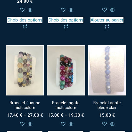
24,80
€
5.00
sur 5
Choix des options
Choix des options
Ajouter au panier
Bracelet fluorine
Bracelet agate
Bracelet agate
multicolore
multicolore
bleue clair
17,40
€
–
27,00
€
15,00
€
–
19,30
€
15,00
€