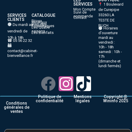
LES
SERVICES
1 Boulevard
Mon Compte
de Curepipe
Suivi de
33260 LA
SERVICES
CATALOGUE
commande
Contact
CLIENTS
TESTE DE
Bijoux
Minéraux
Bien-être
Du mardi au
BUCH
Cosmétiques
Les Quatre
Horaires
vendredi de
saisons
Les Bienfaits
d'ouverture
10h à 18h
mardi au
☎ 05 56 22 32
vendredi :
12
10h - 18h
contact@cabinet-
samedi : 10h -
bienveillance.fr
17h
(dimanche et
lundi fermés)
Politique de
Mentions
Copyright @
confidentialité
légales
Wininfo 2025
Conditions
générales de
ventes