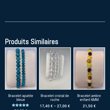
Produits Similaires
Bracelet apatite
Bracelet cristal de
Bracelet ambre
bleue
roche
enfant 6MM
17,40
€
–
27,00
€
21,50
€
Note