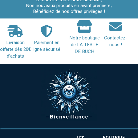
Nos nouveaux produits en avant première,
Bénéficiez de nos offres privilèges !
Notre boutique
Contactez-
Livraison
Paiement en
de LA TESTE
nous !
offerte dès 20€
ligne sécurisé
DE BUCH
d’achats
BOUTIQUE