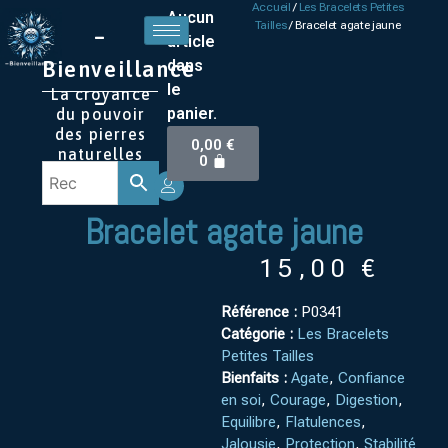
Accueil
/
Les Bracelets Petites
Aucun
Tailles
/ Bracelet agate jaune
–
article
Bienveillance
dans
le
La croyance
–
panier.
du pouvoir
des pierres
0,00
€
naturelles
0
Bracelet agate jaune
15,00
€
Référence :
P0341
Catégorie :
Les Bracelets
Petites Tailles
Bienfaits :
Agate
,
Confiance
en soi
,
Courage
,
Digestion
,
Equilibre
,
Flatulences
,
Jalousie
,
Protection
,
Stabilité