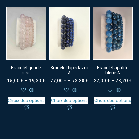
Bracelet quartz
Bracelet lapis lazuli
Bracelet apatite
rose
A
bleue A
15,00
€
–
19,30
€
27,00
€
–
73,20
€
27,00
€
–
73,20
€
Choix des options
Choix des options
Choix des options