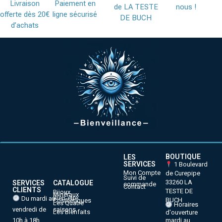
Livraison
Paiement en
de LA TESTE
nous !
offerte dès 20€
ligne sécurisé
DE BUCH
d’achats
BOUTIQUE
LES
SERVICES
1 Boulevard
Mon Compte
de Curepipe
Suivi de
33260 LA
SERVICES
CATALOGUE
commande
Contact
CLIENTS
TESTE DE
Bijoux
Minéraux
Bien-être
Du mardi au
BUCH
Cosmétiques
Les Quatre
Horaires
vendredi de
saisons
Les Bienfaits
d'ouverture
10h à 18h
mardi au