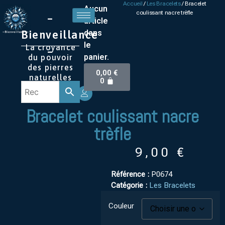
Accueil
/
Les Bracelets
/ Bracelet
Aucun
coulissant nacre trèfle
–
article
Bienveillance
dans
le
La croyance
–
panier.
du pouvoir
des pierres
0,00
€
naturelles
0
Bracelet coulissant nacre
trèfle
9,00
€
Référence :
P0674
Catégorie :
Les Bracelets
Couleur