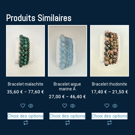
Produits Similaires
Bracelet malachite
Bracelet aigue
Bracelet rhodonite
marine A
35,60
€
–
77,60
€
17,40
€
–
21,50
€
27,00
€
–
46,40
€
Choix des options
Choix des options
Choix des options