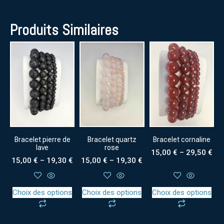
Produits Similaires
Bracelet quartz
Bracelet pierre de
Bracelet cornaline
rose
lave
15,00
€
–
29,50
€
15,00
€
–
19,30
€
15,00
€
–
19,30
€
Choix des options
Choix des options
Choix des options