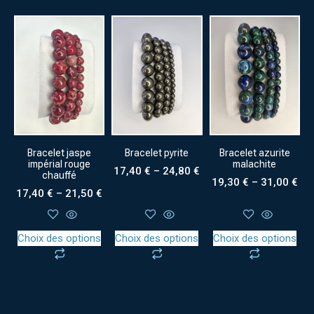
Bracelet jaspe
Bracelet pyrite
Bracelet azurite
impérial rouge
malachite
17,40
€
–
24,80
€
chauffé
19,30
€
–
31,00
€
17,40
€
–
21,50
€
Choix des options
Choix des options
Choix des options