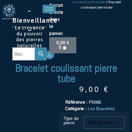
Accueil
/
Les Bracelets
/ Bracelet
Aucun
coulissant pierre tube
–
article
Bienveillance
dans
le
La croyance
–
panier.
du pouvoir
des pierres
0,00
€
naturelles
0
Bracelet coulissant pierre
tube
9,00
€
Référence :
P0686
Catégorie :
Les Bracelets
Type de
pierre