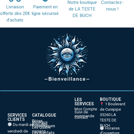
Notre boutique
Contactez-
Livraison
Paiement en
de LA TESTE
nous !
offerte dès 20€
ligne sécurisé
DE BUCH
d’achats
BOUTIQUE
LES
SERVICES
1 Boulevard
Mon Compte
de Curepipe
Suivi de
33260 LA
SERVICES
CATALOGUE
commande
Contact
CLIENTS
TESTE DE
Bijoux
Minéraux
Bien-être
Du mardi au
BUCH
Cosmétiques
Les Quatre
Horaires
vendredi de
saisons
Les Bienfaits
d'ouverture