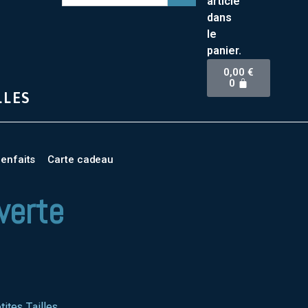
article
dans
le
panier.
0,00
€
0
LLES
ienfaits
Carte cadeau
verte
tites Tailles