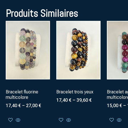
Produits Similaires
Bracelet fluorine
Bracelet trois yeux
Bracelet a
multicolore
multicolor
17,40
€
–
39,60
€
17,40
€
–
27,00
€
15,00
€
–