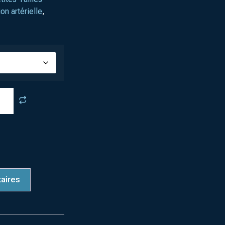
on artérielle
,
aires