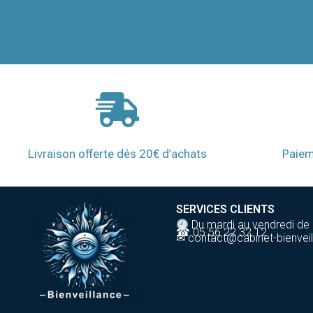
Livraison offerte dès 20€ d’achats
Paiem
SERVICES CLIENTS
Du mardi au vendredi de
☎ 05 56 22 32 12
✉ contact@cabinet-bienveil