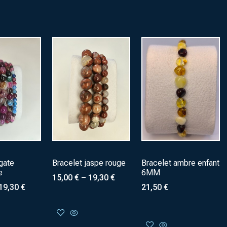
gate
Bracelet jaspe rouge
Bracelet ambre enfant
e
6MM
15,00
€
–
19,30
€
19,30
€
21,50
€