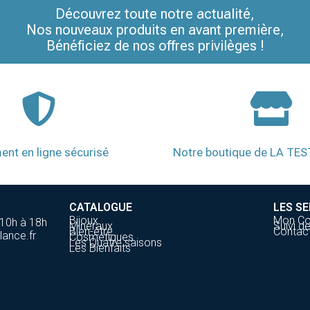
Découvrez toute notre actualité,
Nos nouveaux produits en avant première,
Bénéficiez de nos offres privilèges !
ent en ligne sécurisé
Notre boutique de LA TE
CATALOGUE
LES SE
Bijoux
Mon C
 10h à 18h
Minéraux
Suivi 
Bien-être
Contac
lance.fr
Cosmétiques
Les Quatre saisons
Les Bienfaits