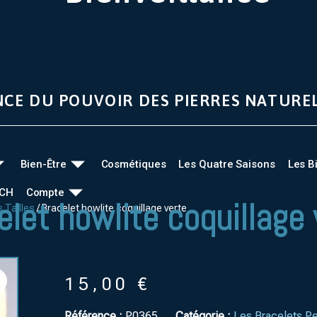
NCE DU POUVOIR DES PIERRES NATURE
Bien-Être
Cosmétiques
Les Quatre Saisons
Les B
UCH
Compte
elet howlite coquillage 
 Tailles
/ Bracelet howlite coquillage verte
15,00
€
Référence :
P0365
Catégorie :
Les Bracelets Pe