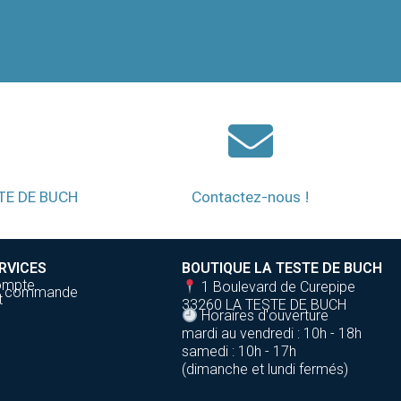
STE DE BUCH
Contactez-nous !
RVICES
BOUTIQUE LA TESTE DE BUCH
ompte
1 Boulevard de Curepipe
de commande
t
33260 LA TESTE DE BUCH
Horaires d'ouverture
mardi au vendredi : 10h - 18h
samedi : 10h - 17h
(dimanche et lundi fermés)