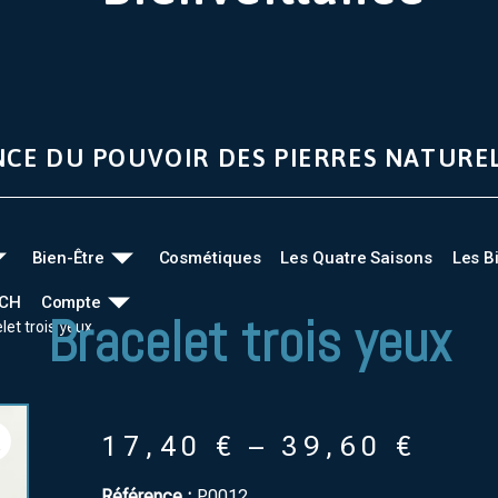
NCE DU POUVOIR DES PIERRES NATURE
Bien-Être
Cosmétiques
Les Quatre Saisons
Les B
UCH
Compte
Bracelet trois yeux
let trois yeux
17,40
€
–
39,60
€
Référence :
P0012