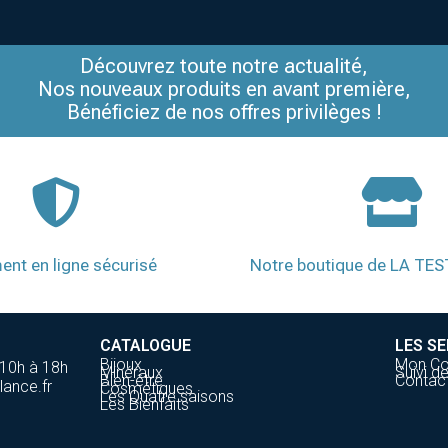
Découvrez toute notre actualité,
Nos nouveaux produits en avant première,
Bénéficiez de nos offres privilèges !
ent en ligne sécurisé
Notre boutique de LA TE
CATALOGUE
LES SE
Bijoux
Mon C
 10h à 18h
Minéraux
Suivi 
Bien-être
Contac
lance.fr
Cosmétiques
Les Quatre saisons
Les Bienfaits