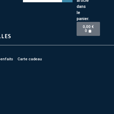
article
dans
le
panier.
0,00
€
0
LLES
ienfaits
Carte cadeau