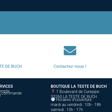
STE DE BUCH
Contactez-nous !
RVICES
BOUTIQUE LA TESTE DE BUCH
ompte
1 Boulevard de Curepipe
de commande
t
33260 LA TESTE DE BUCH
Horaires d'ouverture
mardi au vendredi : 10h - 18h
samedi : 10h - 17h