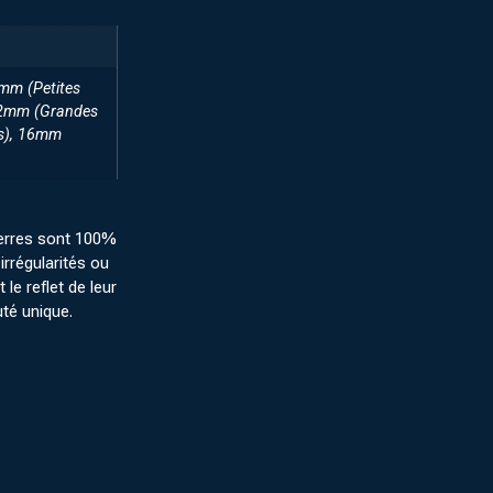
6mm (Petites
12mm (Grandes
es), 16mm
erres sont 100%
irrégularités ou
 le reflet de leur
uté unique.