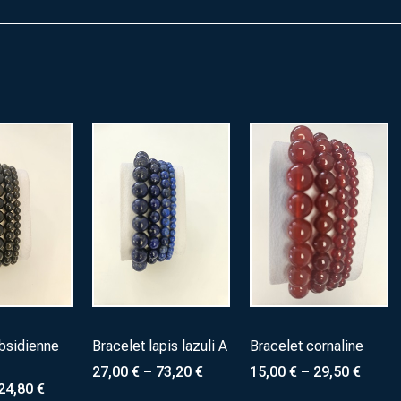
bsidienne
Bracelet lapis lazuli A
Bracelet cornaline
27,00
€
–
73,20
€
15,00
€
–
29,50
€
24,80
€