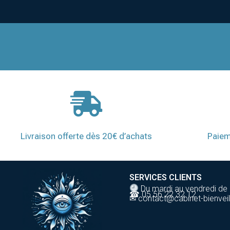
Livraison offerte dès 20€ d’achats
Paiem
SERVICES CLIENTS
Du mardi au vendredi de
☎ 05 56 22 32 12
✉ contact@cabinet-bienveil