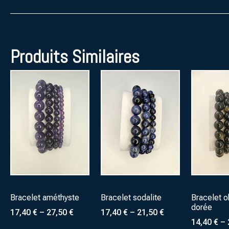
Produits Similaires
Bracelet améthyste
Bracelet sodalite
Bracelet o
dorée
17,40
€
–
27,50
€
17,40
€
–
21,50
€
14,40
€
–