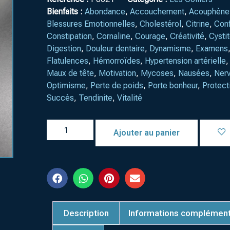
Bienfaits :
Abondance
,
Accouchement
,
Acouphène
Blessures Emotionnelles
,
Cholestérol
,
Citrine
,
Conf
Constipation
,
Cornaline
,
Courage
,
Créativité
,
Cysti
Digestion
,
Douleur dentaire
,
Dynamisme
,
Examens
Flatulences
,
Hémorroïdes
,
Hypertension artérielle
Maux de tête
,
Motivation
,
Mycoses
,
Nausées
,
Nerv
Optimisme
,
Perte de poids
,
Porte bonheur
,
Protect
Succès
,
Tendinite
,
Vitalité
Ajouter au panier
Description
Informations complément