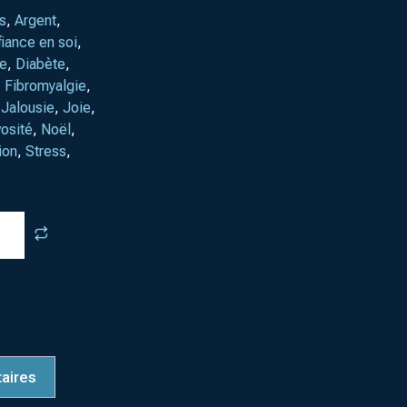
s
,
Argent
,
iance en soi
,
te
,
Diabète
,
,
Fibromyalgie
,
,
Jalousie
,
Joie
,
osité
,
Noël
,
ion
,
Stress
,
aires