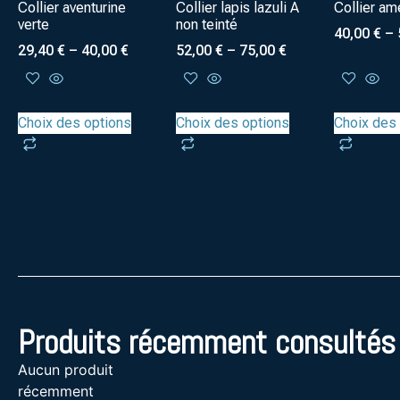
Collier aventurine
Collier lapis lazuli A
Collier am
verte
non teinté
40,00
€
–
29,40
€
–
40,00
€
52,00
€
–
75,00
€
Choix des options
Choix des options
Choix des
Produits récemment consultés
Aucun produit
récemment