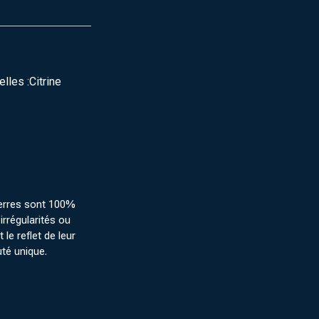
lles :Citrine
erres sont 100%
irrégularités ou
 le reflet de leur
uté unique.