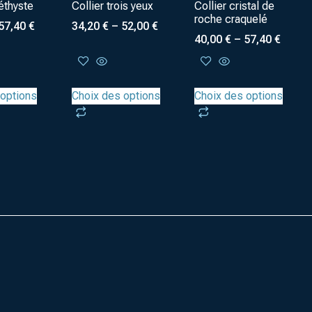
éthyste
Collier trois yeux
Collier cristal de
roche craquelé
57,40
€
34,20
€
–
52,00
€
40,00
€
–
57,40
€
 options
Choix des options
Choix des options