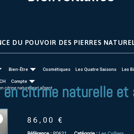
NCE DU POUVOIR DES PIERRES NATURE
Bien-Être
Cosmétiques
Les Quatre Saisons
Les B
UCH
Compte
r en citrine naturelle et
 en citrine naturelle et argent
86,00
€
Référence :
P0621
Catégorie :
Les Colliers