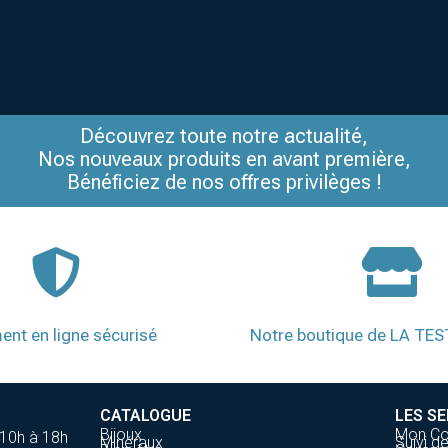
Découvrez toute notre actualité,
Nos nouveaux produits en avant première,
Bénéficiez de nos offres privilèges !
ent en ligne sécurisé
Notre boutique de LA TE
CATALOGUE
LES SE
Bijoux
Mon C
 10h à 18h
Minéraux
Suivi 