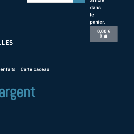
article
dans
le
panier.
0,00
€
0
LLES
ienfaits
Carte cadeau
 argent