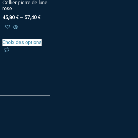
Collier pierre de lune
rose
45,80
€
–
57,40
€
Choix des options