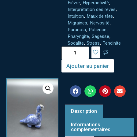
Fièvre
,
Hyperactivité
,
Interprétation des rêves
,
Intuition
,
Maux de tête
,
Migraines
,
Nervosité
,
Paranoïa
,
Patience
,
Pharyngite
,
Sagesse
,
Sodalite
,
Stress
,
Tendinite
Ajouter au panier
Description
Informations
complémentaires