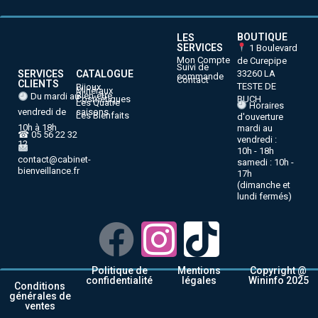
BOUTIQUE
LES
SERVICES
1 Boulevard
Mon Compte
de Curepipe
Suivi de
33260 LA
SERVICES
CATALOGUE
commande
Contact
CLIENTS
TESTE DE
Bijoux
Minéraux
Bien-être
Du mardi au
BUCH
Cosmétiques
Les Quatre
Horaires
vendredi de
saisons
Les Bienfaits
d'ouverture
10h à 18h
mardi au
☎ 05 56 22 32
vendredi :
12
10h - 18h
contact@cabinet-
samedi : 10h -
bienveillance.fr
17h
(dimanche et
lundi fermés)
Politique de
Mentions
Copyright @
confidentialité
légales
Wininfo 2025
Conditions
générales de
ventes