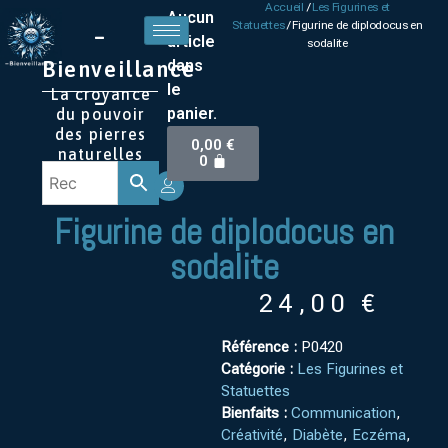
Accueil
/
Les Figurines et
Aucun
Statuettes
/ Figurine de diplodocus en
–
article
sodalite
Bienveillance
dans
le
La croyance
–
panier.
du pouvoir
des pierres
0,00
€
naturelles
0
Figurine de diplodocus en
sodalite
24,00
€
Référence :
P0420
Catégorie :
Les Figurines et
Statuettes
Bienfaits :
Communication
,
Créativité
,
Diabète
,
Eczéma
,