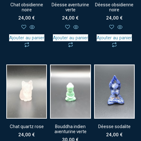
Chat obsidienne
Déesse aventurine
Déesse obsidienne
noire
verte
noire
24,00
€
24,00
€
24,00
€
Ajouter au panier
Ajouter au panier
Ajouter au panier
Chat quartz rose
Bouddha indien
Déesse sodalite
aventurine verte
24,00
€
24,00
€
30,00
€