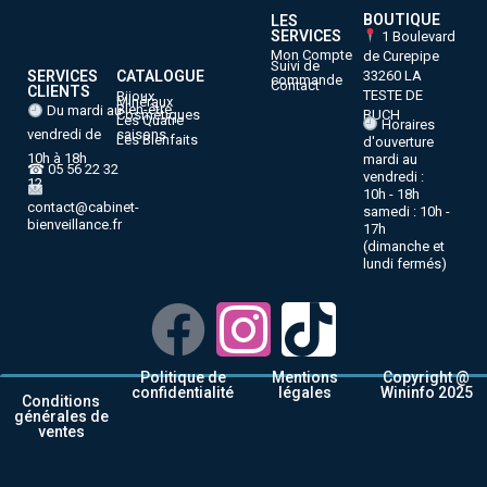
BOUTIQUE
LES
SERVICES
1 Boulevard
Mon Compte
de Curepipe
Suivi de
33260 LA
SERVICES
CATALOGUE
commande
Contact
CLIENTS
TESTE DE
Bijoux
Minéraux
Bien-être
Du mardi au
BUCH
Cosmétiques
Les Quatre
Horaires
vendredi de
saisons
Les Bienfaits
d'ouverture
10h à 18h
mardi au
☎ 05 56 22 32
vendredi :
12
10h - 18h
contact@cabinet-
samedi : 10h -
bienveillance.fr
17h
(dimanche et
lundi fermés)
Politique de
Mentions
Copyright @
confidentialité
légales
Wininfo 2025
Conditions
générales de
ventes