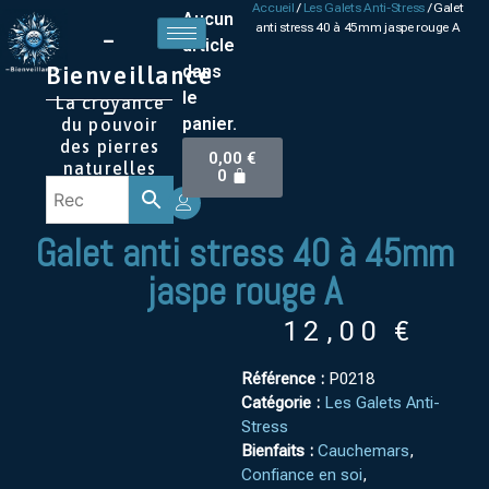
Accueil
/
Les Galets Anti-Stress
/ Galet
Aucun
anti stress 40 à 45mm jaspe rouge A
–
article
Bienveillance
dans
le
La croyance
–
panier.
du pouvoir
des pierres
0,00
€
naturelles
0
Galet anti stress 40 à 45mm
jaspe rouge A
12,00
€
Référence :
P0218
Catégorie :
Les Galets Anti-
Stress
Bienfaits :
Cauchemars
,
Confiance en soi
,