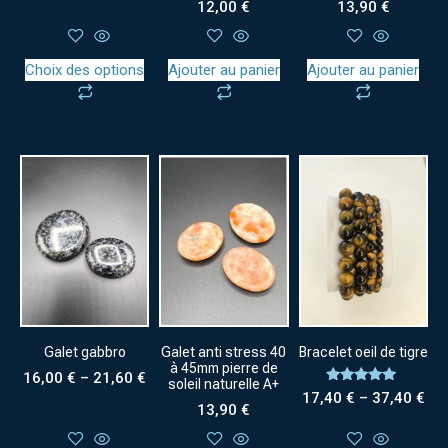
12,00
€
13,90
€
Choix des options
Ajouter au panier
Ajouter au panier
Galet gabbro
Galet anti stress 40
Bracelet oeil de tigre
à 45mm pierre de
16,00
€
–
21,60
€
soleil naturelle A+
Note
17,40
€
–
37,40
€
5.00
13,90
€
sur 5