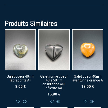
Produits Similaires
Galet coeur 40mm
Galet forme coeur
Galet coeur 40mm
labradorite A+
40 à 50mm
aventurine orange A
obsidienne oeil
8,00
€
18,00
€
céleste AA
15,80
€