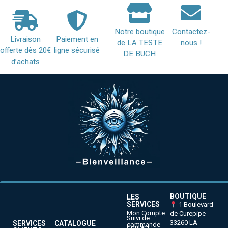
Notre boutique
Contactez-
Livraison
Paiement en
de LA TESTE
nous !
offerte dès 20€
ligne sécurisé
DE BUCH
d’achats
BOUTIQUE
LES
SERVICES
1 Boulevard
Mon Compte
de Curepipe
Suivi de
33260 LA
SERVICES
CATALOGUE
commande
Contact