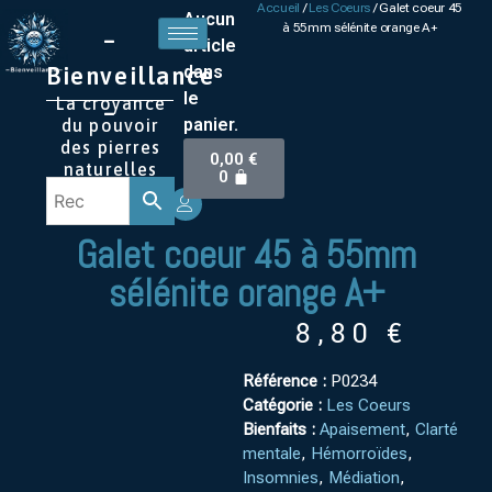
Accueil
/
Les Coeurs
/ Galet coeur 45
Aucun
à 55mm sélénite orange A+
–
article
Bienveillance
dans
le
La croyance
–
panier.
du pouvoir
des pierres
0,00
€
naturelles
0
Galet coeur 45 à 55mm
sélénite orange A+
8,80
€
Référence :
P0234
Catégorie :
Les Coeurs
Bienfaits :
Apaisement
,
Clarté
mentale
,
Hémorroïdes
,
Insomnies
,
Médiation
,