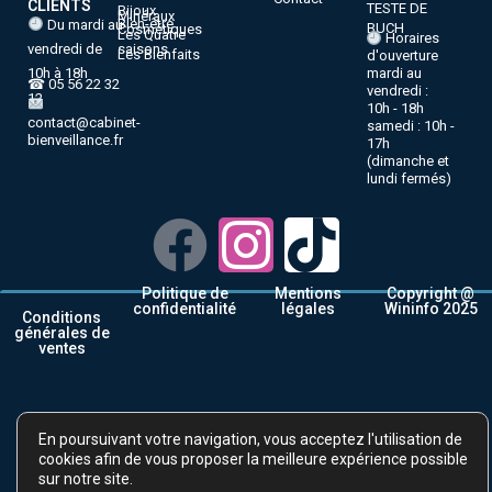
CLIENTS
TESTE DE
Bijoux
Minéraux
Bien-être
Du mardi au
BUCH
Cosmétiques
Les Quatre
Horaires
vendredi de
saisons
Les Bienfaits
d'ouverture
10h à 18h
mardi au
☎ 05 56 22 32
vendredi :
12
10h - 18h
contact@cabinet-
samedi : 10h -
bienveillance.fr
17h
(dimanche et
lundi fermés)
Politique de
Mentions
Copyright @
confidentialité
légales
Wininfo 2025
Conditions
générales de
ventes
En poursuivant votre navigation, vous acceptez l'utilisation de
cookies afin de vous proposer la meilleure expérience possible
sur notre site.