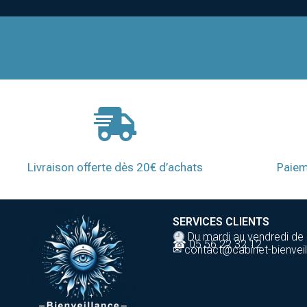
Livraison offerte dès 20€ d’achats
Paiem
SERVICES CLIENTS
Du mardi au vendredi de
☎ 05 56 22 32 12
✉ contact@cabinet-bienveil