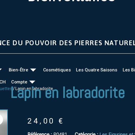
NCE DU POUVOIR DES PIERRES NATURE
Bien-Être
Cosmétiques
Les Quatre Saisons
Les B
UCH
Compte
Lapin en labradorite
tuettes
/ Lapin en labradorite
24,00
€
Référence :
P0481
Catégorie :
Les Figurines et