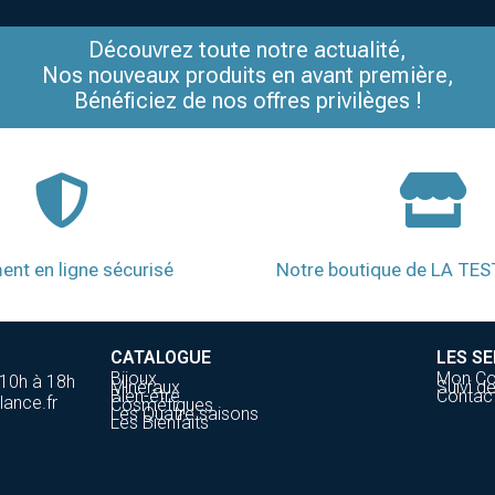
Découvrez toute notre actualité,
Nos nouveaux produits en avant première,
Bénéficiez de nos offres privilèges !
ent en ligne sécurisé
Notre boutique de LA TE
CATALOGUE
LES SE
Bijoux
Mon C
 10h à 18h
Minéraux
Suivi 
Bien-être
Contac
lance.fr
Cosmétiques
Les Quatre saisons
Les Bienfaits