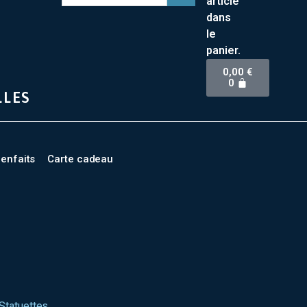
article
dans
le
panier.
0,00
€
0
LLES
ienfaits
Carte cadeau
 Statuettes