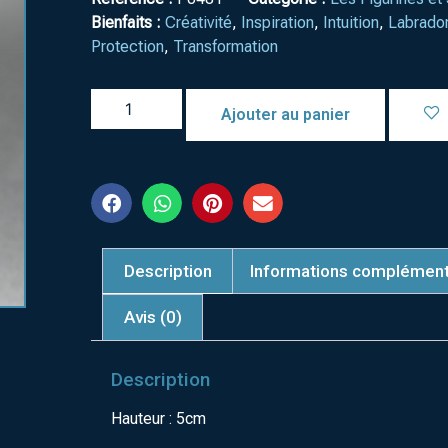
Bienfaits :
Créativité
,
Inspiration
,
Intuition
,
Labrador
Protection
,
Transformation
Ajouter au panier
Description
Informations complément
Avis (0)
Description
Hauteur : 5cm