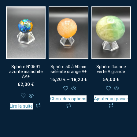
Sphère N°0591
Sphère 50 à 60mm
Sphère fluorine
azurite malachite
sélénite orange A+
verte A grande
AA+
16,20
€
–
18,20
€
59,00
€
62,00
€
Choix des options
Ajouter au panier
Lire la suite