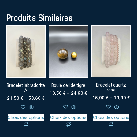
Produits Similaires
Bracelet quartz
Bracelet labradorite
Boule oeil de tigre
rose
A
10,50
€
–
24,90
€
15,00
€
–
19,30
€
21,50
€
–
53,60
€
Choix des options
Choix des options
Choix des options