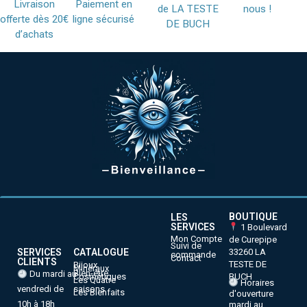
Livraison
Paiement en
de LA TESTE
nous !
offerte dès 20€
ligne sécurisé
DE BUCH
d’achats
BOUTIQUE
LES
SERVICES
1 Boulevard
Mon Compte
de Curepipe
Suivi de
33260 LA
SERVICES
CATALOGUE
commande
Contact
CLIENTS
TESTE DE
Bijoux
Minéraux
Bien-être
Du mardi au
BUCH
Cosmétiques
Les Quatre
Horaires
vendredi de
saisons
Les Bienfaits
d'ouverture
10h à 18h
mardi au