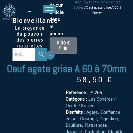
Accueil
/
Les Sphères / Oeufs /
Aucun
Socles
/ Oeuf agate grise A 60 à
–
article
70mm
Bienveillance
dans
le
La croyance
–
panier.
du pouvoir
des pierres
0,00
€
naturelles
0
Oeuf agate grise A 60 à 70mm
58,50
€
Référence :
P0256
Catégorie :
Les Sphères /
Oeufs / Socles
Bienfaits :
Agate
,
Confiance
en soi
,
Courage
,
Digestion
,
Equilibre
,
Flatulences
,
Jalousie
,
Protection
,
Stabilité