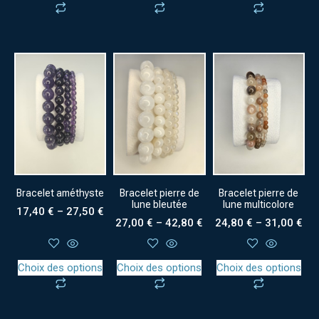
Bracelet améthyste
Bracelet pierre de
Bracelet pierre de
lune bleutée
lune multicolore
17,40
€
–
27,50
€
27,00
€
–
42,80
€
24,80
€
–
31,00
€
Choix des options
Choix des options
Choix des options