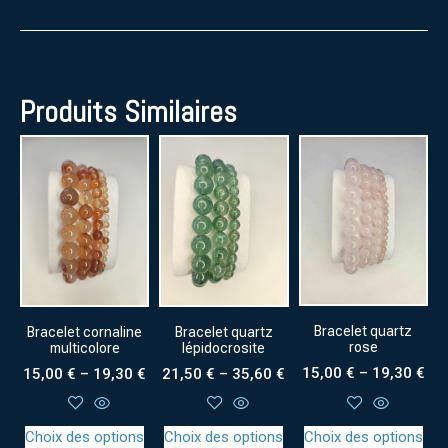
Produits Similaires
Bracelet quartz
Bracelet cornaline
Bracelet quartz
rose
multicolore
lépidocrosite
15,00
€
–
19,30
€
15,00
€
–
19,30
€
21,50
€
–
35,60
€
Choix des options
Choix des options
Choix des options