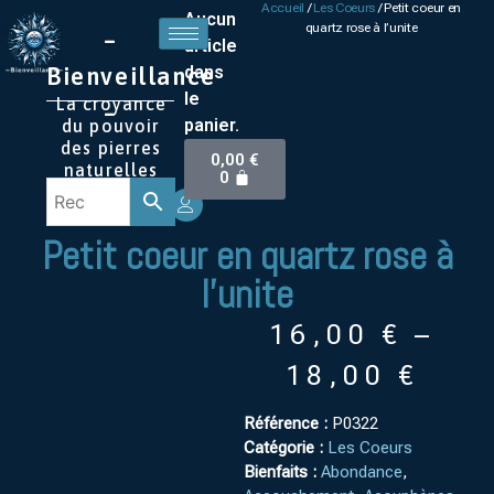
Accueil
/
Les Coeurs
/ Petit coeur en
Aucun
quartz rose à l’unite
–
article
Bienveillance
dans
le
La croyance
–
panier.
du pouvoir
des pierres
0,00
€
naturelles
0
Petit coeur en quartz rose à
l’unite
16,00
€
–
18,00
€
Référence :
P0322
Catégorie :
Les Coeurs
Bienfaits :
Abondance
,