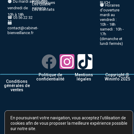
Bien-être
Du mardi au
BUCH
Cosmétiques
Les Quatre
Horaires
vendredi de
saisons
Les Bienfaits
d'ouverture
10h à 18h
mardi au
☎ 05 56 22 32
vendredi :
12
10h - 18h
contact@cabinet-
samedi : 10h -
bienveillance.fr
17h
(dimanche et
lundi fermés)
Politique de
Mentions
Copyright @
confidentialité
légales
Wininfo 2025
Conditions
générales de
ventes
En poursuivant votre navigation, vous acceptez l'utilisation de
cookies afin de vous proposer la meilleure expérience possible
sur notre site.