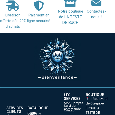
Notre boutique
Contactez-
Livraison
Paiement en
de LA TESTE
nous !
offerte dès 20€
ligne sécurisé
DE BUCH
d’achats
BOUTIQUE
LES
SERVICES
1 Boulevard
Mon Compte
de Curepipe
Suivi de
33260 LA
SERVICES
CATALOGUE
commande
Contact
CLIENTS
TESTE DE
Bijoux
Minéraux