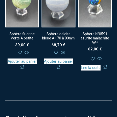
Sphère fluorine
Sphère calcite
Sphère N°0591
Verte A petite
bleue A+ 70 à 80mm
azurite malachite
AA+
39,00
€
68,70
€
62,00
€
Ajouter au panier
Ajouter au panier
Lire la suite