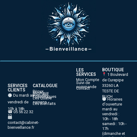
BOUTIQUE
LES
SERVICES
1 Boulevard
Mon Compte
de Curepipe
Suivi de
33260 LA
SERVICES
CATALOGUE
commande
Contact
CLIENTS
TESTE DE
Bijoux
Minéraux
Bien-être
Du mardi au
BUCH
Cosmétiques
Les Quatre
Horaires
vendredi de
saisons
Les Bienfaits
d'ouverture
10h à 18h
mardi au
☎ 05 56 22 32
vendredi :
12
10h - 18h
contact@cabinet-
samedi : 10h -
bienveillance.fr
17h
(dimanche et