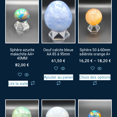
Sphère azurite
Oeuf calcite bleue
Sphère 50 à 60mm
malachite AA+
AA 85 à 95mm
sélénite orange A+
40MM
61,50
€
16,20
€
–
18,20
€
82,00
€
Ajouter au panier
Choix des options
Lire la suite