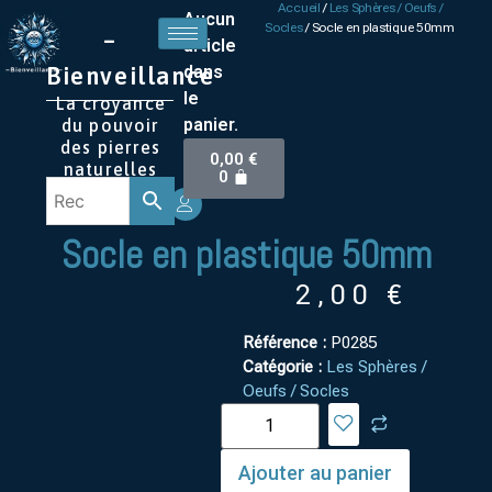
Accueil
/
Les Sphères / Oeufs /
Aucun
Socles
/ Socle en plastique 50mm
–
article
Bienveillance
dans
le
La croyance
–
panier.
du pouvoir
des pierres
0,00
€
naturelles
0
Socle en plastique 50mm
2,00
€
Référence :
P0285
Catégorie :
Les Sphères /
Oeufs / Socles
Ajouter au panier