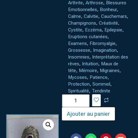
Arthrite
,
Arthrose
,
Blessures
Emotionnelles
,
Bonheur
,
Calme
,
Calvitie
,
Cauchemars
,
Champignons
,
Créativité
,
Cystite
,
Eczéma
,
Epilepsie
,
Eruptions cutanées
,
Examens
,
Fibromyalgie
,
Grossesse
,
Imagination
,
Insomnies
,
Interprétation des
rêves
,
Intuition
,
Maux de
tête
,
Mémoire
,
Migraines
,
Mycoses
,
Patience
,
Protection
,
Sommeil
,
Spiritualité
,
Tendinite
Ajouter au panier