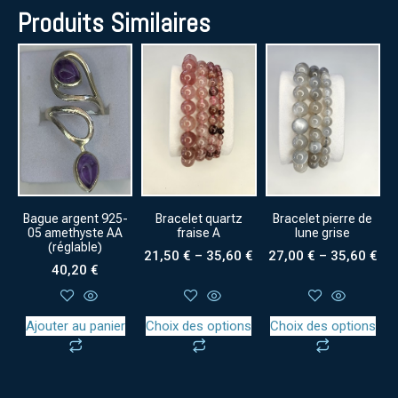
Produits Similaires
Bague argent 925-
Bracelet quartz
Bracelet pierre de
05 amethyste AA
fraise A
lune grise
(réglable)
21,50
€
–
35,60
€
27,00
€
–
35,60
€
40,20
€
Ajouter au panier
Choix des options
Choix des options