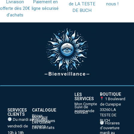
Livraison
Paiement en
de LA TESTE
nous !
offerte dès 20€
ligne sécurisé
DE BUCH
d’achats
BOUTIQUE
LES
SERVICES
1 Boulevard
Mon Compte
de Curepipe
Suivi de
33260 LA
SERVICES
CATALOGUE
commande
Contact
CLIENTS
TESTE DE
Bijoux
Minéraux
Bien-être
Du mardi au
BUCH
Cosmétiques
Les Quatre
Horaires
vendredi de
saisons
Les Bienfaits
d'ouverture
10h à 18h
mardi au