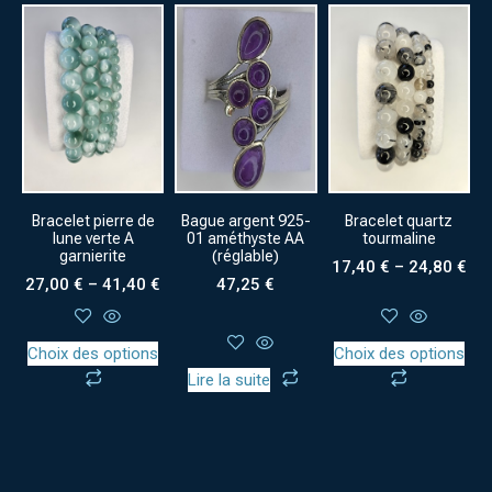
Bracelet pierre de
Bague argent 925-
Bracelet quartz
lune verte A
01 améthyste AA
tourmaline
garnierite
(réglable)
17,40
€
–
24,80
€
27,00
€
–
41,40
€
47,25
€
Choix des options
Choix des options
Lire la suite