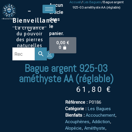
Accueil
/
Les Bagues
/ Bague argent
Aucun
925-03 améthyste AA (réglable)
–
article
Bienveillance
dans
le
La croyance
–
panier.
du pouvoir
des pierres
0,00
€
naturelles
0
Bague argent 925-03
améthyste AA (réglable)
61,80
€
Référence :
P0186
Catégorie :
Les Bagues
Bienfaits :
Accouchement
,
Acouphènes
,
Addiction
,
Alopécie
,
Améthyste
,