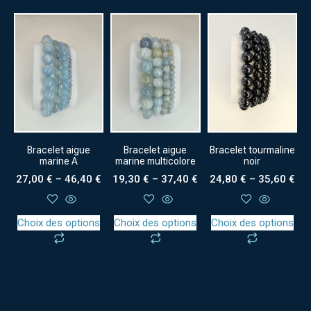
Bracelet aigue
Bracelet aigue
Bracelet tourmaline
marine A
marine multicolore
noir
27,00
€
–
46,40
€
19,30
€
–
37,40
€
24,80
€
–
35,60
€
Choix des options
Choix des options
Choix des options