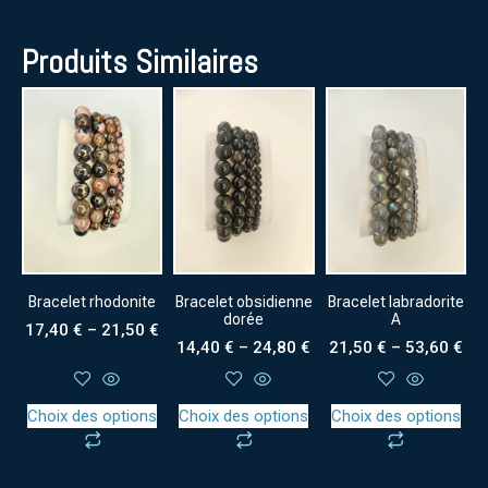
Produits Similaires
Bracelet rhodonite
Bracelet obsidienne
Bracelet labradorite
dorée
A
17,40
€
–
21,50
€
14,40
€
–
24,80
€
21,50
€
–
53,60
€
Choix des options
Choix des options
Choix des options