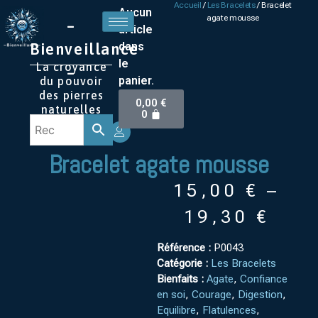
Accueil
/
Les Bracelets
/ Bracelet
Aucun
agate mousse
–
article
Bienveillance
dans
le
La croyance
–
panier.
du pouvoir
des pierres
0,00
€
naturelles
0
Bracelet agate mousse
15,00
€
–
19,30
€
Référence :
P0043
Catégorie :
Les Bracelets
Bienfaits :
Agate
,
Confiance
en soi
,
Courage
,
Digestion
,
Equilibre
,
Flatulences
,