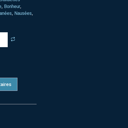
e
,
Bonheur
,
tanées
,
Nausées
,
aires