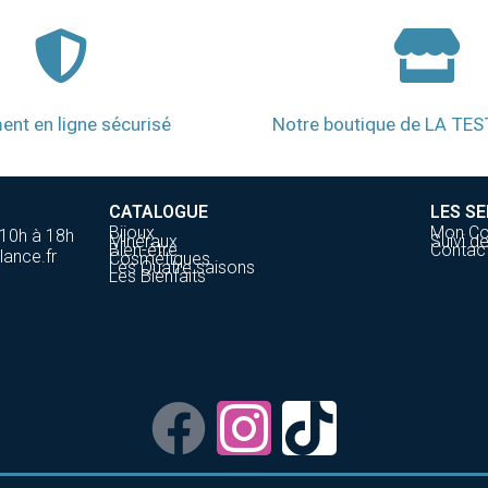
ent en ligne sécurisé
Notre boutique de LA TE
CATALOGUE
LES SE
Bijoux
Mon C
 10h à 18h
Minéraux
Suivi 
Bien-être
Contac
lance.fr
Cosmétiques
Les Quatre saisons
Les Bienfaits