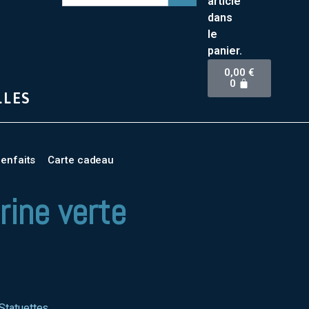
article
dans
le
panier.
0,00
€
0
LLES
ienfaits
Carte cadeau
rine verte
 Statuettes