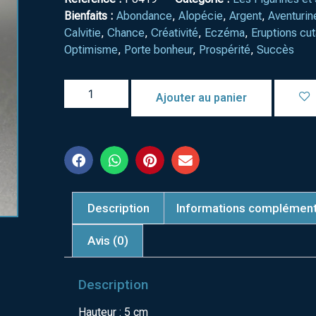
Bienfaits :
Abondance
,
Alopécie
,
Argent
,
Aventurin
Calvitie
,
Chance
,
Créativité
,
Eczéma
,
Eruptions cu
Optimisme
,
Porte bonheur
,
Prospérité
,
Succès
Ajouter au panier
Description
Informations complément
Avis (0)
Description
Hauteur : 5 cm