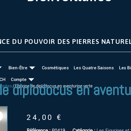
NCE DU POUVOIR DES PIERRES NATURE
Bien-Être
Cosmétiques
Les Quatre Saisons
Les B
UCH
Compte
de diplodocus en aventu
tuettes
/ Figurine de diplodocus en aventurine verte
24,00
€
Référence :
P0419
Catégorie :
Les Figurines et