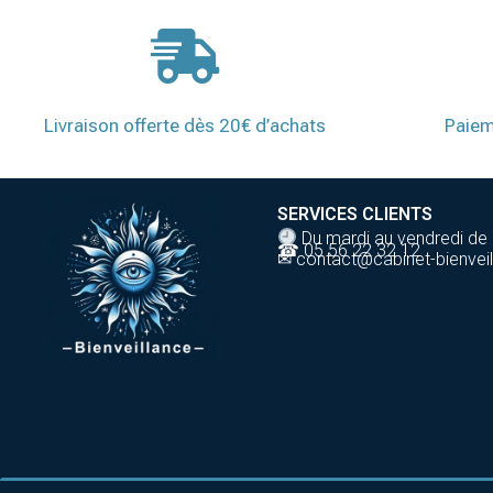
Livraison offerte dès 20€ d’achats
Paiem
SERVICES CLIENTS
Du mardi au vendredi de
☎ 05 56 22 32 12
✉ contact@cabinet-bienveil