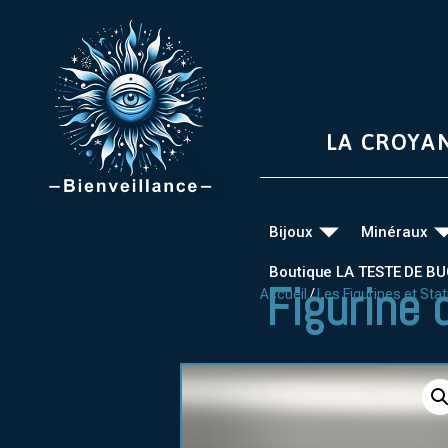
LA CROYA
Bijoux
Minéraux
Boutique LA TESTE DE B
Figurine 
Accueil
/
Les Figurines et Sta