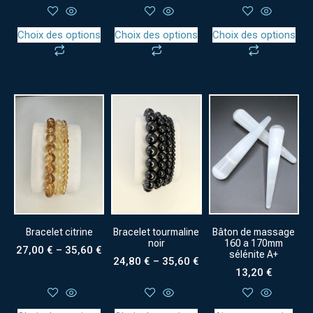
Choix des options
Choix des options
Choix des options
Bracelet citrine
Bracelet tourmaline
Bâton de massage
noir
160 a 170mm
27,00
€
–
35,60
€
sélénite A+
24,80
€
–
35,60
€
13,20
€