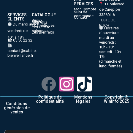
SERVICES
1 Boulevard
Mon Compte
de Curepipe
Suivi de
33260 LA
SERVICES
CATALOGUE
commande
Contact
CLIENTS
TESTE DE
Bijoux
Minéraux
Bien-être
Du mardi au
BUCH
Cosmétiques
Les Quatre
Horaires
vendredi de
saisons
Les Bienfaits
d'ouverture
10h à 18h
mardi au
☎ 05 56 22 32
vendredi :
12
10h - 18h
contact@cabinet-
samedi : 10h -
bienveillance.fr
17h
(dimanche et
lundi fermés)
Politique de
Mentions
Copyright @
confidentialité
légales
Wininfo 2025
Conditions
générales de
ventes