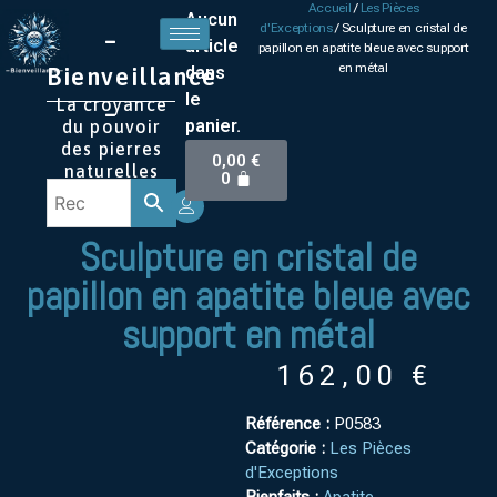
Accueil
/
Les Pièces
Aucun
d'Exceptions
/ Sculpture en cristal de
–
article
papillon en apatite bleue avec support
en métal
Bienveillance
dans
le
La croyance
–
panier.
du pouvoir
des pierres
0,00
€
naturelles
0
Sculpture en cristal de
papillon en apatite bleue avec
support en métal
162,00
€
Référence :
P0583
Catégorie :
Les Pièces
d'Exceptions