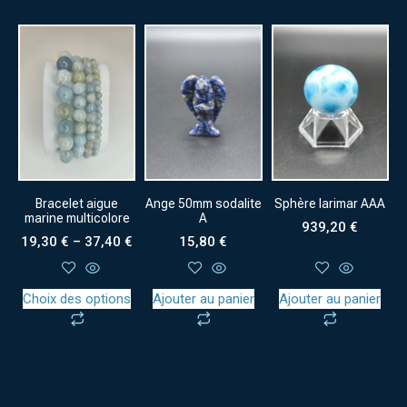
Bracelet aigue
Ange 50mm sodalite
Sphère larimar AAA
marine multicolore
A
939,20
€
19,30
€
–
37,40
€
15,80
€
Choix des options
Ajouter au panier
Ajouter au panier