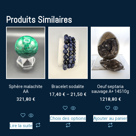
Produits Similaires
Sphère malachite
Bracelet sodalite
Oeuf septaria
AA
sauvage A+ 14510g
17,40
€
–
21,50
€
321,80
€
1218,80
€
Choix des options
Ajouter au panier
Lire la suite